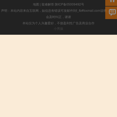
地图
|
疑难解答
陕ICP备05009492号
声明：本站内容来自互联网，如信息有错误可发邮件到f_fb#foxmail.com说明，我们
会及时纠正，谢谢
本站仅为个人兴趣爱好，不接盈利性广告及商业合作
小男孩