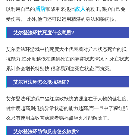
盾牌
敌人
以利用自己的
和战甲来抵挡
的攻击,保护自己免
受伤害。 此外,他们还可以运用精湛的身法和躲闪技。
艾尔登法环抗死度什么意思?
艾尔登法环游戏中抗死度大小代表着对异常状态死亡的抵
抗能力,扛死度越低在遇到死亡的异常状态情况下,死亡状态
累计条会增长特别快,很容易到达死亡状态,而抗死。
艾尔登法环怎么抵抗猩红?
艾尔登法环游戏中猩红腐败抵抗的强度在于人物的健壮度,
健壮度越高则抵抗异常状态的能力越高,而一旦中了猩红那
么只有使用腐败苔药或者赐福点坐火才能解除了。
艾尔登法环防御反击怎么触发?