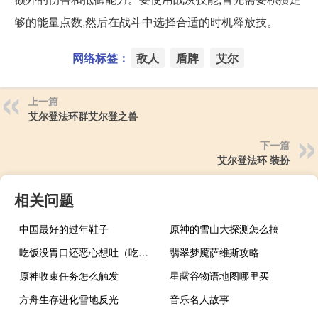
够的能量点数,然后在战斗中选择合适的时机释放技。
网络标签：
敌人
盾牌
艾尔
上一篇
艾尔登法环群艾尔登之兽
下一篇
艾尔登法环 装扮
相关问题
中国最好的过年鞋子
原神的雪山大探测怎么搞
吃饭没胃口还恶心想吐（吃饭没胃口还恶心想吐是怎么回事）
翡翠梦魇萨维斯攻略
原神收束任务怎么触发
星露谷物语地图哪里买
方舟生存进化雪地反光
音乐名人故事