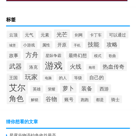
标签
光芒
云顶
元气
元素
可以通过
剑网
卡丁车
技能
攻略
开原
小游戏
属性
手机
城堡
方舟
故事
最终幻想
星际争霸
模式
歌曲
游戏
武器
火线
热血传奇
洛克
炮塔
玩家
自己的
王国
的人
等级
电脑
艾尔
萝卜
装备
西游
英雄
荣耀
角色
谷物
账号
骑士
跑跑
都是
解锁
猜你想看的文章
星露谷物语钓鱼收益最高