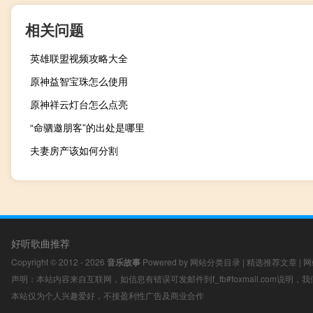
相关问题
英雄联盟视频攻略大全
原神益智宝珠怎么使用
原神祥云灯台怎么点亮
“命驷邀朋客”的出处是哪里
夫妻房产该如何分割
好听歌曲推荐
Copyright © 2012 - 2026
音乐故事
Powered by
网站分类目录
|
精选推荐文章
|
网
声明：本站内容来自互联网，如信息有错误可发邮件到f_fb#foxmail.com说明
本站仅为个人兴趣爱好，不接盈利性广告及商业合作