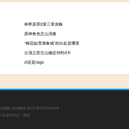
神界原罪2第三章攻略
原神角色怎么演奏
“柳花如雪满春城”的出处是哪里
云顶之弈怎么确定何时d卡
cf还是csgo
站地图
|
疑难解答
陕ICP备05009492号
，我们会及时纠正，谢谢