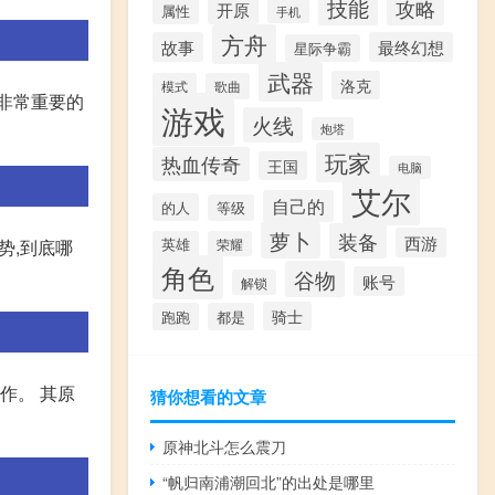
技能
攻略
开原
属性
手机
方舟
故事
最终幻想
星际争霸
武器
洛克
模式
歌曲
非常重要的
游戏
火线
炮塔
玩家
热血传奇
王国
电脑
艾尔
自己的
的人
等级
萝卜
装备
西游
优势,到底哪
英雄
荣耀
角色
谷物
账号
解锁
骑士
跑跑
都是
作。 其原
猜你想看的文章
原神北斗怎么震刀
“帆归南浦潮回北”的出处是哪里