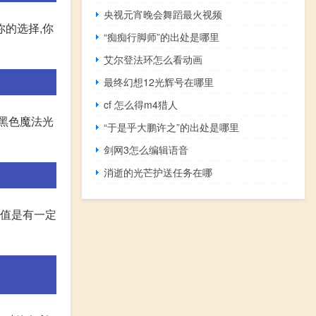
央视元宵晚会舞蹈最火视频
你的选择,你
“痴痴行脚师”的出处是哪里
艾尔登法环怎么看动画
最终幻想12光辉号在哪里
cf 怎么得m4猎人
黑色魔法光
“于是乎大鹏许之”的出处是哪里
剑网3怎么编辑语音
消逝的光芒护送任务在哪
数值是有一定