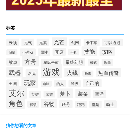
标签
光芒
云顶
元气
元素
可以通过
剑网
卡丁车
技能
攻略
开原
小游戏
属性
手机
城堡
方舟
故事
最终幻想
星际争霸
模式
歌曲
游戏
武器
火线
热血传奇
洛克
炮塔
玩家
自己的
王国
的人
等级
电脑
艾尔
萝卜
装备
西游
英雄
荣耀
角色
谷物
账号
骑士
跑跑
都是
解锁
猜你想看的文章