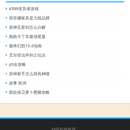
4399变异者游戏
简菲娜家具是几线品牌
原神五星剑怎么分解
跑跑卡丁车最强尾翼
最终幻想13-2动画
艾尔登法环剑士玩法
p5全攻略
原神新手怎么得风神瞳
故事 歌词
新款保卫萝卜爬楼攻略
好听歌曲推荐