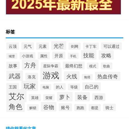
标签
光芒
云顶
元气
元素
可以通过
剑网
卡丁车
技能
攻略
开原
小游戏
属性
手机
城堡
方舟
故事
最终幻想
星际争霸
模式
歌曲
游戏
武器
火线
热血传奇
洛克
炮塔
玩家
自己的
王国
的人
等级
电脑
艾尔
萝卜
装备
西游
英雄
荣耀
角色
谷物
账号
骑士
跑跑
都是
解锁
猜你想看的文章