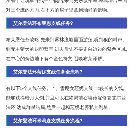
示有个让玩家寻找一个物品,来到史东薇尔城,城墙塔出来面
对三个鹰的方向,右下方的房子里拿到蛹群的遗物。
艾尔登法环布莱恩支线任务?
布莱恩任务攻略 先来到雾林废墟里面游荡,听到狼的叫声。
到无主猎犬的封印监牢,进去后先不要走向边边的紫色区域,
在中心的旁边地下有个金色符文,召唤布莱泽帮。
艾尔登法环菈妮支线任务全流程?
有以下5个支线任务。 1、雪魔女菈妮支线 比较长的支线,
能够获得暗月大剑,并且可以在终局前召唤菈妮修复艾尔登
法环,达成群星结局,然后一起和菈妮老婆私奔到星。
艾尔登法环米莉森支线任务流程?