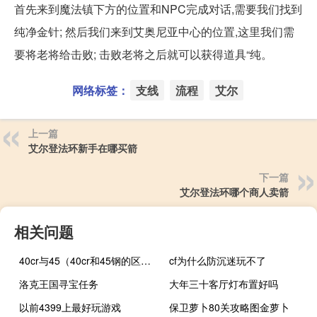
首先来到魔法镇下方的位置和NPC完成对话,需要我们找到
纯净金针; 然后我们来到艾奥尼亚中心的位置,这里我们需
要将老将给击败; 击败老将之后就可以获得道具“纯。
网络标签：
支线
流程
艾尔
上一篇
艾尔登法环新手在哪买箭
下一篇
艾尔登法环哪个商人卖箭
相关问题
40cr与45（40cr和45钢的区别）
cf为什么防沉迷玩不了
洛克王国寻宝任务
大年三十客厅灯布置好吗
以前4399上最好玩游戏
保卫萝卜80关攻略图金萝卜