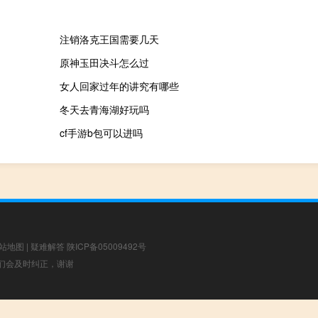
注销洛克王国需要几天
原神玉田决斗怎么过
女人回家过年的讲究有哪些
冬天去青海湖好玩吗
cf手游b包可以进吗
站地图
|
疑难解答
陕ICP备05009492号
，我们会及时纠正，谢谢