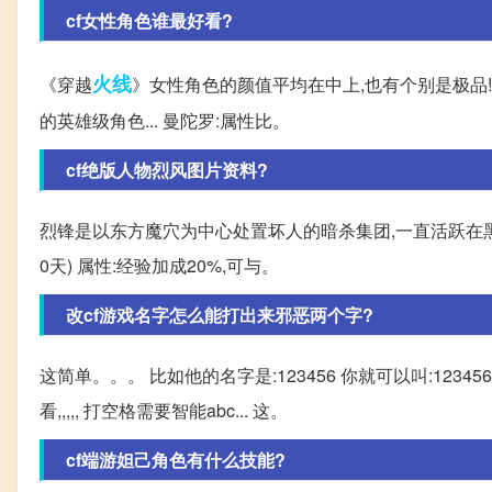
cf女性角色谁最好看?
火线
《穿越
》女性角色的颜值平均在中上,也有个别是极品!
的英雄级角色... 曼陀罗:属性比。
cf绝版人物烈风图片资料?
烈锋是以东方魔穴为中心处置坏人的暗杀集团,一直活跃在黑暗
0天) 属性:经验加成20%,可与。
改cf游戏名字怎么能打出来邪恶两个字?
这简单。。。 比如他的名字是:123456 你就可以叫:12
看,,,,, 打空格需要智能abc... 这。
cf端游妲己角色有什么技能?