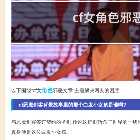
角色
以下围绕“cf女
邪恶文章”主题解决网友的困惑
cf恶魔剑客背景故事里的那个白发小女孩是谁啊?
与恶魔剑客签订契约的圣剑,传说这把剑斩杀了世界的一切黑
真身便是这位白发小女孩,。