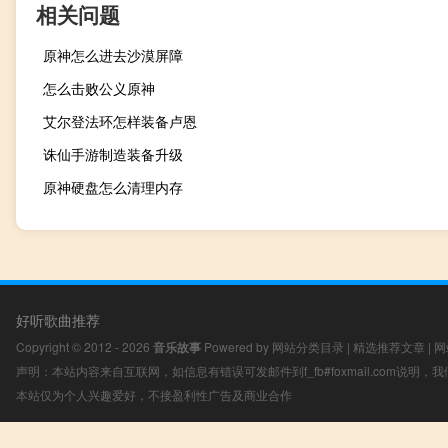
相关问题
原神怎么进去沙漠屏障
怎么击败公义原神
艾尔登法环怎样装备卢恩
诛仙手游制造装备升级
原神硬盘怎么清理内存
好听歌曲推荐
Copyright © 2012 - 2026
音乐故事
Powered by
网站分类目录
|
精选推荐文章
|
网
声明：本站内容来自互联网，如信息有错误可发邮件到f_fb#foxmail.com说明
本站仅为个人兴趣爱好，不接盈利性广告及商业合作