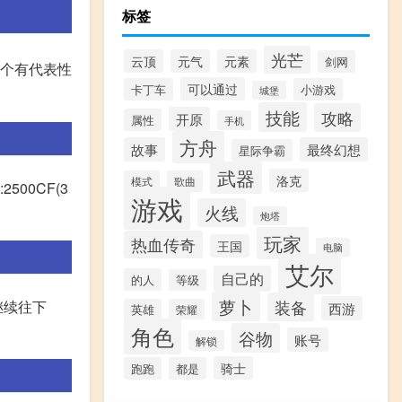
标签
光芒
云顶
元气
元素
剑网
三个有代表性
可以通过
卡丁车
小游戏
城堡
技能
攻略
开原
属性
手机
方舟
故事
最终幻想
星际争霸
武器
洛克
模式
歌曲
00CF(3
游戏
火线
炮塔
玩家
热血传奇
王国
电脑
艾尔
自己的
的人
等级
萝卜
装备
继续往下
西游
英雄
荣耀
角色
谷物
账号
解锁
骑士
跑跑
都是