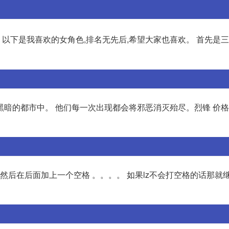
 以下是我喜欢的女角色,排名无先后,希望大家也喜欢。 首先是
的都市中。 他们每一次出现都会将邪恶消灭殆尽。烈锋 价格:25
3456然后在后面加上一个空格 。。。。 如果lz不会打空格的话那就