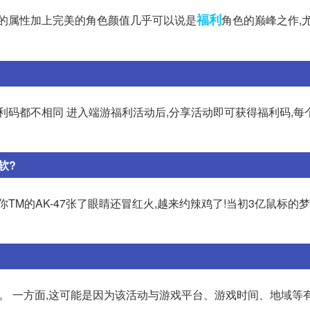
福利
防的属性加上完美的角色颜值几乎可以说是
角色的巅峰之作,
利码都不相同 进入端游福利活动后,分享活动即可获得福利码,每
软?
你TM的AK-47张了眼睛还冒红火,越来约辣鸡了!当初3亿鼠标的梦
。 一方面,这可能是因为该活动与游戏平台、游戏时间、地域等