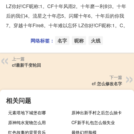
LZ你好!CF昵称:1。CF十年风雨2。十年磨一利剑3。十年
后的我们4。流星之十年恋5。闪耀十年6。十年后的你我
7。穿越十年Fire8。十年难以忘怀 LZ你好!CF昵称:1。C。
网络标签：
名字
昵称
火线
上一篇
cf最新千变轮回
下一篇
cf 怎么修改名字
相关问题
元素塔地下城堡在哪
原神出新手村之后怎么抽卡
原神纯水宠物怎么用
CF新手礼包怎么领失业
红色故事的背景音乐
最终幻想脸模