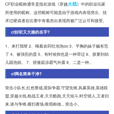
火线
CF职业昵称通常是指在游戏《穿越
》中的职业玩家
所使用的昵称。这些昵称可能是由于游戏内表现突出、技
术过硬或者在比赛中有着杰出表现而被广泛认可和接受。
cf好听又欠揍的名字?
1、来打我呀 2、喝着农药吐泡泡οo 3、平胸的妹子贼有范
了 4、被强煎的蛋 5、有时候帅也是一种罪过 6、朕要到幼
儿园泡妞。 7、骄傲菇凉霸气外露 8、二是一种。
cf网名简单干净?
突击小队长,红色警戒,星际争霸,守望先锋,风暴英雄,英雄联
盟,穿越火线,枪战王者,天天酷跑,天天炫斗,时空猎人,王者归
来,谁与争锋,横扫赛场,唯我称雄... 突击小。