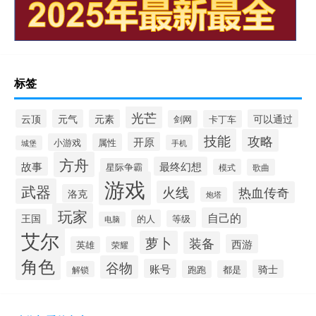
标签
光芒
云顶
元气
元素
可以通过
剑网
卡丁车
技能
攻略
开原
小游戏
属性
手机
城堡
方舟
故事
最终幻想
星际争霸
模式
歌曲
游戏
武器
火线
热血传奇
洛克
炮塔
玩家
自己的
王国
的人
等级
电脑
艾尔
萝卜
装备
西游
英雄
荣耀
角色
谷物
账号
骑士
跑跑
都是
解锁