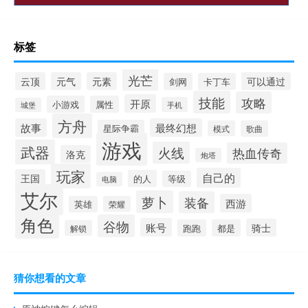
标签
光芒
云顶
元气
元素
可以通过
剑网
卡丁车
技能
攻略
开原
小游戏
属性
手机
城堡
方舟
故事
最终幻想
星际争霸
模式
歌曲
游戏
武器
火线
热血传奇
洛克
炮塔
玩家
自己的
王国
的人
等级
电脑
艾尔
萝卜
装备
西游
英雄
荣耀
角色
谷物
账号
骑士
跑跑
都是
解锁
猜你想看的文章