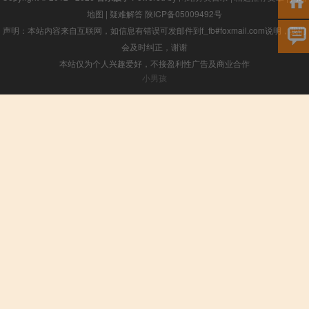
地图
|
疑难解答
陕ICP备05009492号
声明：本站内容来自互联网，如信息有错误可发邮件到f_fb#foxmail.com说明，我们
会及时纠正，谢谢
本站仅为个人兴趣爱好，不接盈利性广告及商业合作
小男孩