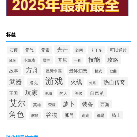
标签
光芒
云顶
元气
元素
可以通过
剑网
卡丁车
技能
攻略
开原
小游戏
属性
手机
城堡
方舟
故事
最终幻想
星际争霸
模式
歌曲
游戏
武器
火线
热血传奇
洛克
炮塔
玩家
自己的
王国
的人
等级
电脑
艾尔
萝卜
装备
西游
英雄
荣耀
角色
谷物
账号
骑士
跑跑
都是
解锁