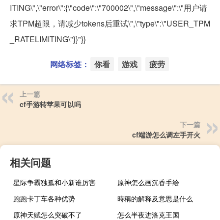
ITING\",\"error\":{\"code\":\"700002\",\"message\":\"用户请
求TPM超限，请减少tokens后重试\",\"type\":\"USER_TPM
_RATELIMITING\"}}"}}
网络标签：
你看
游戏
疲劳
上一篇
cf手游转苹果可以吗
下一篇
cf端游怎么调左手开火
相关问题
星际争霸独孤和小新谁厉害
原神怎么画沉香手绘
跑跑卡丁车各种优势
時稱的解释及意思是什么
原神天赋怎么突破不了
怎么半夜进洛克王国