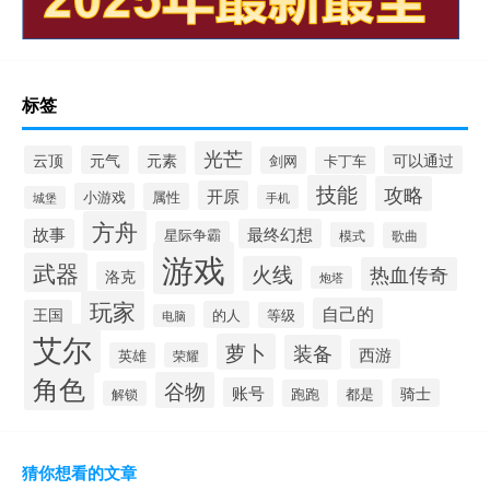
标签
光芒
云顶
元气
元素
可以通过
剑网
卡丁车
技能
攻略
开原
小游戏
属性
手机
城堡
方舟
故事
最终幻想
星际争霸
模式
歌曲
游戏
武器
火线
热血传奇
洛克
炮塔
玩家
自己的
王国
的人
等级
电脑
艾尔
萝卜
装备
西游
英雄
荣耀
角色
谷物
账号
骑士
跑跑
都是
解锁
猜你想看的文章