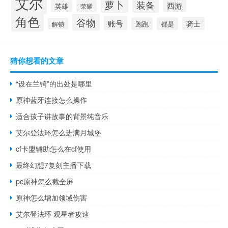
艾尔
萝卜
装备
西游
英雄
荣耀
角色
谷物
账号
骑士
跑跑
都是
解锁
猜你想看的文章
“设在兰锜”的出处是哪里
原神蓝牙连接怎么操作
适合孩子讲故事的背景纯音乐
艾尔登法环怎么进满月城堡
cf卡盟辅助怎么在cf使用
最终幻想7复刻主播下载
pc原神怎么截全屏
原神怎么增加领域伤害
艾尔登法环 观星者攻速