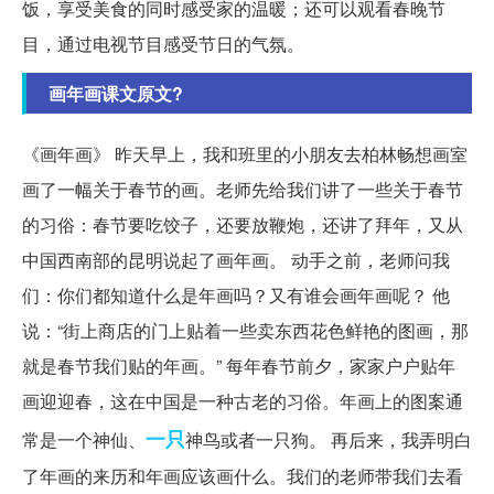
饭，享受美食的同时感受家的温暖；还可以观看春晚节
目，通过电视节目感受节日的气氛。
画年画课文原文?
《画年画》 昨天早上，我和班里的小朋友去柏林畅想画室
画了一幅关于春节的画。老师先给我们讲了一些关于春节
的习俗：春节要吃饺子，还要放鞭炮，还讲了拜年，又从
中国西南部的昆明说起了画年画。 动手之前，老师问我
们：你们都知道什么是年画吗？又有谁会画年画呢？ 他
说：“街上商店的门上贴着一些卖东西花色鲜艳的图画，那
就是春节我们贴的年画。” 每年春节前夕，家家户户贴年
画迎迎春，这在中国是一种古老的习俗。年画上的图案通
一只
常是一个神仙、
神鸟或者一只狗。 再后来，我弄明白
了年画的来历和年画应该画什么。我们的老师带我们去看