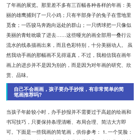
了年画的展览。那里差不多有三百幅各种各样的年画：美
丽的雄鹰捕到了一只小鸡；只有半部身子的兔子在雪地里
觅食；一匹骏马奔跑向远处的群山；一只绣球把一只像似
美丽的青蛙吮吸了进去……这些哑光的画全部用一叠行云
流水的线条描画出来，而且色彩特别，十分美丽动人。 虽
然我动手画的那幅画不见得逼真，不过，我相信我在画年
画上的进步并不是因为别的，而是因为对年画的研究、欣
赏、品味。
自己不会画画，孩子要办手抄报，有非常简单的简
笔画推荐吗?
当孩子年龄较小时，办手抄报并不需要过于高超的绘画和
书写技巧，只要保持条理清晰、布局合理、简洁大方即
可。下面是一些我画的简笔画，供你参考： 1. 一个笑脸：