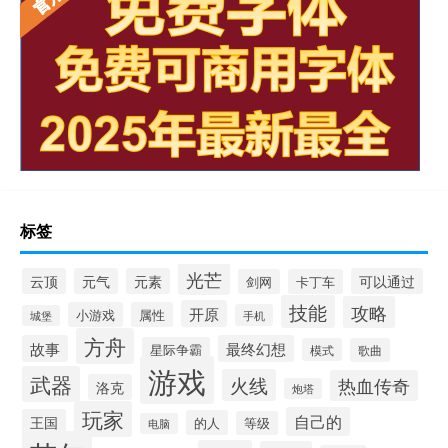
标签
光芒
云顶
元气
元素
可以通过
剑网
卡丁车
技能
攻略
开原
小游戏
属性
手机
城堡
方舟
故事
最终幻想
星际争霸
模式
歌曲
游戏
武器
火线
热血传奇
洛克
炮塔
玩家
自己的
王国
的人
等级
电脑