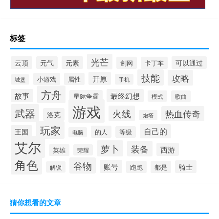
标签
光芒
云顶
元气
元素
可以通过
剑网
卡丁车
技能
攻略
开原
小游戏
属性
手机
城堡
方舟
故事
最终幻想
星际争霸
模式
歌曲
游戏
武器
火线
热血传奇
洛克
炮塔
玩家
自己的
王国
的人
等级
电脑
艾尔
萝卜
装备
西游
英雄
荣耀
角色
谷物
账号
骑士
跑跑
都是
解锁
猜你想看的文章