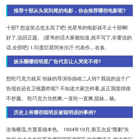
推荐十部从头笑到尾的电影，你会推荐哪些电影呢?
十部? 您这笑点也太高了吧! 光星爷的电影就不止十部啊!
好了,说回正题。 (星爷的话大家都知道,就不写了,非要说的
话,全部吧) 1.印度巨星阿米尔汗 代表作... 在各。
娱乐圈哪些明星广告代言让人哭笑不得?
想吃巧克力就买 你妹的导演你搞啥二人转? 我说的这个广
告现在还在卫视轰炸呢? 不知道大家怎样看,反正我觉得很
不舒服。 吃巧克力当然爽,一直吃一直爽,甜妹... 杨。
历史上有哪些聪明反被聪明误的事例?
沧海横流,方显英雄本色。 1934年10月,第五次反“围剿”失