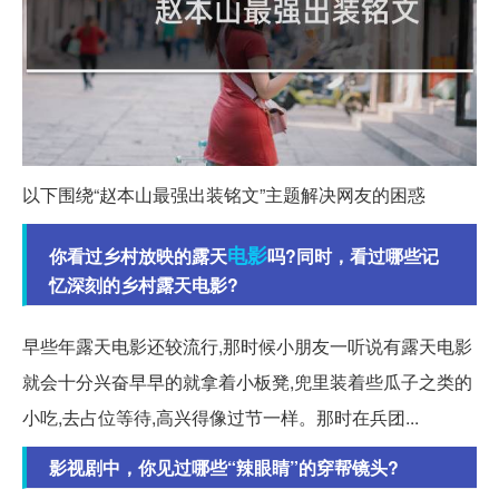
以下围绕“赵本山最强出装铭文”主题解决网友的困惑
电影
你看过乡村放映的露天
吗?同时，看过哪些记
忆深刻的乡村露天电影?
早些年露天电影还较流行,那时候小朋友一听说有露天电影
就会十分兴奋早早的就拿着小板凳,兜里装着些瓜子之类的
小吃,去占位等待,高兴得像过节一样。那时在兵团...
影视剧中，你见过哪些“辣眼睛”的穿帮镜头?