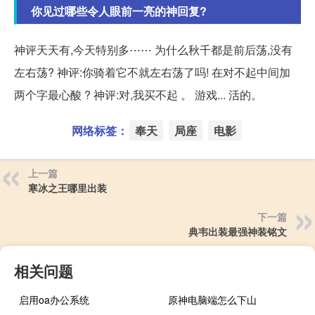
你见过哪些令人眼前一亮的神回复?
神评天天有,今天特别多⋯⋯ 为什么秋千都是前后荡,没有
左右荡? 神评:你骑着它不就左右荡了吗! 在对不起中间加
两个字最心酸 ? 神评:对,我买不起 。 游戏... 活的。
网络标签：
奉天
局座
电影
上一篇
寒冰之王哪里出装
下一篇
典韦出装最强神装铭文
相关问题
启用oa办公系统
原神电脑端怎么下山