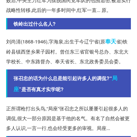
败后,中央主力红军为摆脱国民党军队的包围追击,被迫实行
战略性转移,此后的一年多时间中,红军一直... 原。
铁岭出过什么名人?
奉天
刘尚清(1868-1946),字海泉,出生于今辽宁省(原
省)铁
岭县镇西堡乡果子园村。曾任东三省官银号总办、东北大
学校长、中东路督办、奉天省长、东北政务委员会委。
局
张召忠的话为什么总是能引起许多人的调侃?“
座
”是否有真才实学呢?
正所谓枪打出头鸟,“局座”张召忠之所以屡屡引起很多人的
调侃,很大一部分原因是基于他的名气。有名了自然会被更
多人认识,一言一行,也会经受更多的审视。局座...