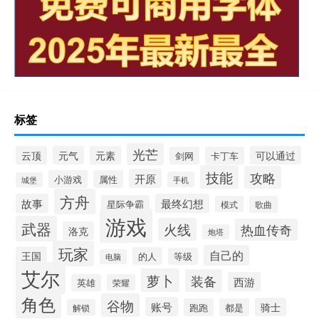
标签
光芒
云顶
元气
元素
可以通过
剑网
卡丁车
技能
攻略
开原
小游戏
属性
手机
城堡
方舟
故事
最终幻想
星际争霸
模式
歌曲
游戏
武器
火线
热血传奇
洛克
炮塔
玩家
自己的
王国
的人
等级
电脑
艾尔
萝卜
装备
西游
英雄
荣耀
角色
谷物
账号
骑士
跑跑
都是
解锁