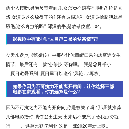
两个人接吻,男演员带着面具,女演员不嫌弃扎脸吗? 还是吻
戏,女演员这么放得开的? 还有坡跟凉鞋 女演员抬胳膊就是
腋毛,这么奔放的吗? 邱泽的手,是放错位置... 04。
影视剧中有哪些让人目瞪口呆的炫富情节?
今天来盘点《甄嬛传》中那些让你目瞪口呆的炫富追女生
情节。最后还有一款“必杀技”等你哦。 我是@月半小二 一
、夏日避暑系列: 夏日里可以送个“风轮儿”再放。
如果你因为不可抗力不能离开房间，让你选择三部
电影在家观看，你的选择是什么?
因为不可抗之力不能离开房间,你是被关了吗? 那我就推荐
几部电影给你,助你逃出生天,出来后不要忘了给我点赞就
行。 一、逃离比勒陀利亚 这是一部2020年新上映...