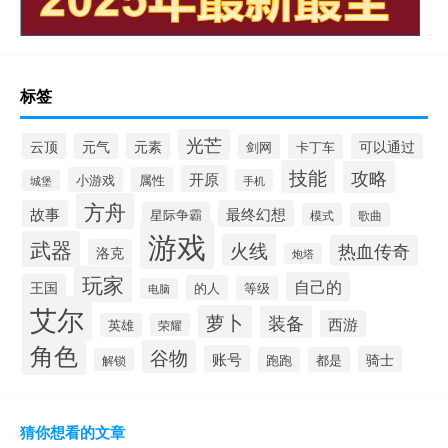
标签
光芒
云顶
元气
元素
可以通过
剑网
卡丁车
技能
攻略
开原
小游戏
属性
手机
城堡
方舟
故事
最终幻想
星际争霸
模式
歌曲
游戏
武器
火线
热血传奇
洛克
炮塔
玩家
自己的
王国
的人
等级
电脑
艾尔
萝卜
装备
西游
英雄
荣耀
角色
谷物
账号
骑士
跑跑
都是
解锁
猜你想看的文章