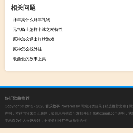
相关问题
拜年卖什么拜年礼物
元气骑士怎样卡冰之杖特性
原神怎么退出打牌游戏
原神怎么找外挂
歌曲爱的故事上集
好听歌曲推荐
Copyright © 2012 - 2026
音乐故事
Powered by
网站分类目录
|
精选推荐文章
|
网
声明：本站内容来自互联网，如信息有错误可发邮件到f_fb#foxmail.com说明
本站仅为个人兴趣爱好，不接盈利性广告及商业合作