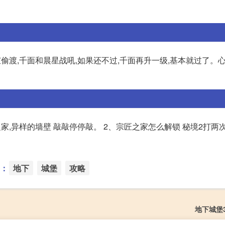
宝偷渡,千面和晨星战吼,如果还不过,千面再升一级,基本就过了。
家,异样的墙壁 敲敲停停敲。 2、宗匠之家怎么解锁 秘境2打两
：
地下
城堡
攻略
地下城堡