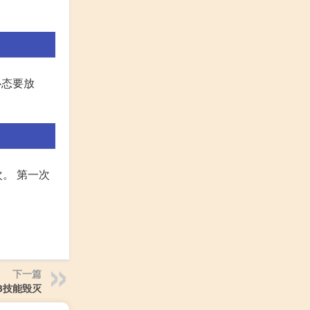
心态要放
次。 第一次
下一篇
3技能毁灭