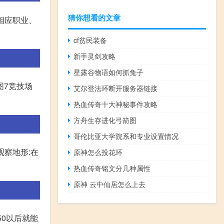
猜你想看的文章
相应职业、
cf贫民装备
新手灵剑攻略
星露谷物语如何抓兔子
 图7竞技场
艾尔登法环断开服务器链接
热血传奇十大神秘事件攻略
方舟生存进化弓箭图
哥伦比亚大学院系和专业设置情况
观察地形:在
原神怎么投花环
热血传奇铭文分几种属性
原神 云中仙居怎么上去
50以后就能