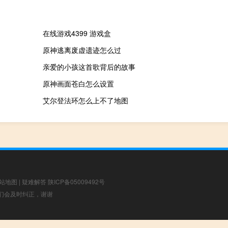
在线游戏4399 游戏盒
原神逃离废虚遗迹怎么过
亲爱的小孩这首歌背后的故事
原神画面苍白怎么设置
艾尔登法环怎么上不了地图
站地图
|
疑难解答
陕ICP备05009492号
，我们会及时纠正，谢谢