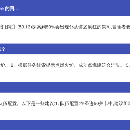
 的回...
旧宅】(53,13)探索到80%会出现仆从讲述疯狂的祭司,冒险者
过?
炉。 2、根据任务线索提示点燃火炉。成功点燃建筑会消失。 3
伍配置。以下是一些建议:1. 队伍配置:在圣迹50关卡中,建议