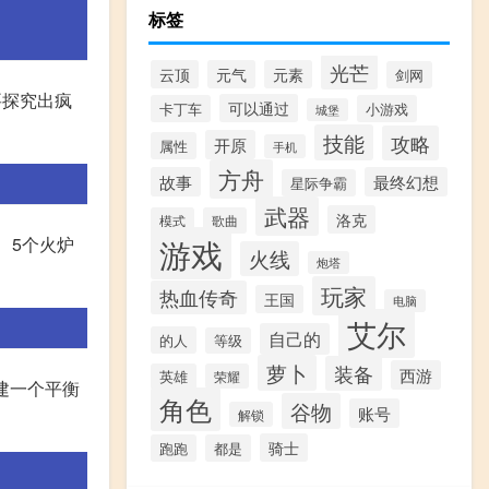
标签
光芒
云顶
元气
元素
剑网
要探究出疯
可以通过
卡丁车
小游戏
城堡
技能
攻略
开原
属性
手机
方舟
故事
最终幻想
星际争霸
武器
洛克
模式
歌曲
游戏
、5个火炉
火线
炮塔
玩家
热血传奇
王国
电脑
艾尔
自己的
的人
等级
萝卜
装备
西游
英雄
荣耀
组建一个平衡
角色
谷物
账号
解锁
骑士
跑跑
都是