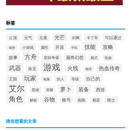
标签
光芒
云顶
元气
元素
可以通过
剑网
卡丁车
技能
攻略
开原
小游戏
属性
手机
城堡
方舟
故事
最终幻想
星际争霸
模式
歌曲
游戏
武器
火线
热血传奇
洛克
炮塔
玩家
自己的
王国
的人
等级
电脑
艾尔
萝卜
装备
西游
英雄
荣耀
角色
谷物
账号
骑士
跑跑
都是
解锁
猜你想看的文章