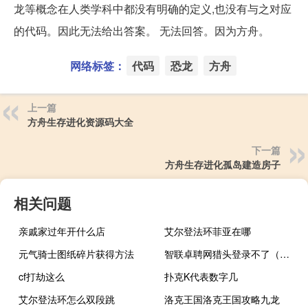
龙等概念在人类学科中都没有明确的定义,也没有与之对应
的代码。因此无法给出答案。 无法回答。因为方舟。
网络标签：
代码
恐龙
方舟
上一篇
方舟生存进化资源码大全
下一篇
方舟生存进化孤岛建造房子
相关问题
亲戚家过年开什么店
艾尔登法环菲亚在哪
元气骑士图纸碎片获得方法
智联卓聘网猎头登录不了（智联卓聘网猎头登录）
cf打劫这么
扑克K代表数字几
艾尔登法环怎么双段跳
洛克王国洛克王国攻略九龙