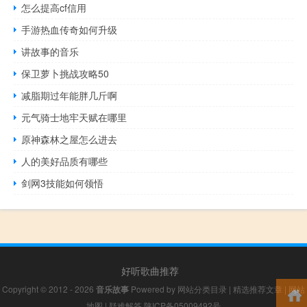
怎么提高cf信用
手游热血传奇如何升级
讲故事的音乐
保卫萝卜挑战攻略50
减脂期过年能胖几斤啊
元气骑士地牢天赋在哪里
原神森林之屋怎么进去
人的美好品质有哪些
剑网3技能如何领悟
好听歌曲推荐
Copyright © 2012 - 2026
音乐故事
Powered by
网站分类目录
|
精选推荐文章
|
网站
地图
|
疑难解答
陕ICP备05009492号