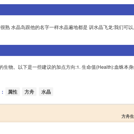
是很熟 水晶岛跟他的名字一样水晶遍地都是 训水晶飞龙:我们可
物。以下是一些建议的加点方向:1. 生命值(Health):血蛛本
：
属性
方舟
水晶
方舟生