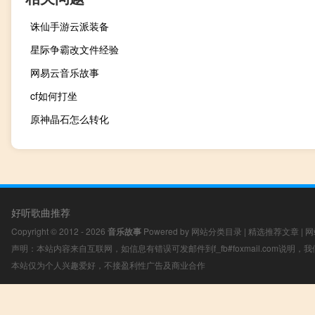
诛仙手游云派装备
星际争霸改文件经验
网易云音乐故事
cf如何打坐
原神晶石怎么转化
好听歌曲推荐
Copyright © 2012 - 2026
音乐故事
Powered by
网站分类目录
|
精选推荐文章
|
网
声明：本站内容来自互联网，如信息有错误可发邮件到f_fb#foxmail.com说明
本站仅为个人兴趣爱好，不接盈利性广告及商业合作