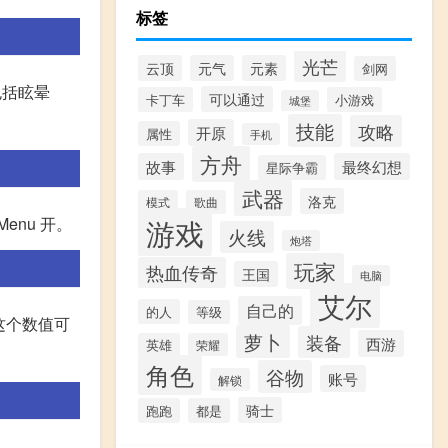
标签
光芒
云顶
元气
元素
剑网
包括眩晕
可以通过
卡丁车
小游戏
城堡
技能
攻略
开原
属性
手机
方舟
故事
最终幻想
星际争霸
武器
洛克
模式
歌曲
游戏
 Menu 开。
火线
炮塔
玩家
热血传奇
王国
电脑
艾尔
自己的
的人
等级
这个数值可
萝卜
装备
西游
英雄
荣耀
角色
谷物
账号
解锁
骑士
跑跑
都是