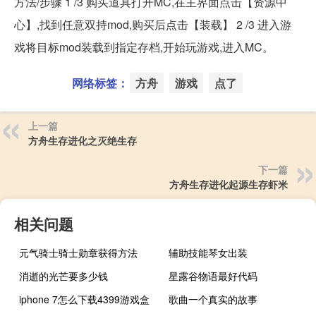
方法/步骤 1 /3 购买道具打开MC,在主界面点击【资源中
心】,找到任意双持mod,购买后点击【装载】 2 /3 进入游
戏将目标mod装载到指定存档,开始玩游戏,进入MC。
网络标签：
方舟
游戏
点了
上一篇
方舟生存进化之灭绝生存
下一篇
方舟生存进化起源生存虾米
相关问题
元气骑士骑士勋章获得方法
辅助技能琴女出装
消逝的光芒要多少钱
星露谷物语最好代码
iphone 7怎么下载4399游戏盒
歌曲一个真实的故事