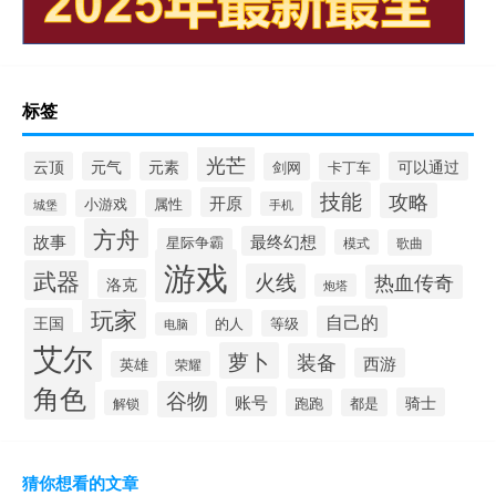
标签
光芒
云顶
元气
元素
可以通过
剑网
卡丁车
技能
攻略
开原
小游戏
属性
手机
城堡
方舟
故事
最终幻想
星际争霸
模式
歌曲
游戏
武器
火线
热血传奇
洛克
炮塔
玩家
自己的
王国
的人
等级
电脑
艾尔
萝卜
装备
西游
英雄
荣耀
角色
谷物
账号
骑士
跑跑
都是
解锁
猜你想看的文章