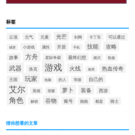
标签
光芒
云顶
元气
元素
可以通过
剑网
卡丁车
技能
攻略
开原
小游戏
属性
手机
城堡
方舟
故事
最终幻想
星际争霸
模式
歌曲
游戏
武器
火线
热血传奇
洛克
炮塔
玩家
自己的
王国
的人
等级
电脑
艾尔
萝卜
装备
西游
英雄
荣耀
角色
谷物
账号
骑士
跑跑
都是
解锁
猜你想看的文章