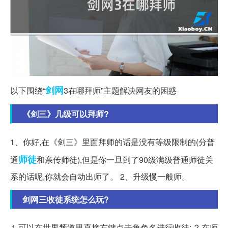
剑网
以下围绕“
3在哪拜师”主题解决网友的困惑
《剑三》几级可以拜师?
1、你好,在《剑三》里面拜师的话是没有等级限制的(分普
师徒
通
和亲传师徒),但是你一旦到了90级满级普通师徒关
系的话呢,你就会自动出师了。 2、升级慢一般师。
剑网三收徒系统怎么玩?
⒈可以在世界频道里直接右键点击角色名进行收徒; ⒉在师