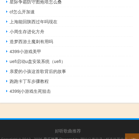
星际争霸防守图炮塔怎么叠
cf怎么开加速
上海能回陕西过年吗现在
小周生存进化方舟
造梦西游土魔刺有用吗
4399小游戏美甲
uefi启动u盘安装系统（uefi）
亲爱的小孩这首歌背后的故事
跑跑卡丁车步骤教程
4399j小游戏生死狙击
好听歌曲推荐
Copyright © 2012 - 2026
音乐故事
Powered by
网站分类目录
|
精选推荐文章
|
网站