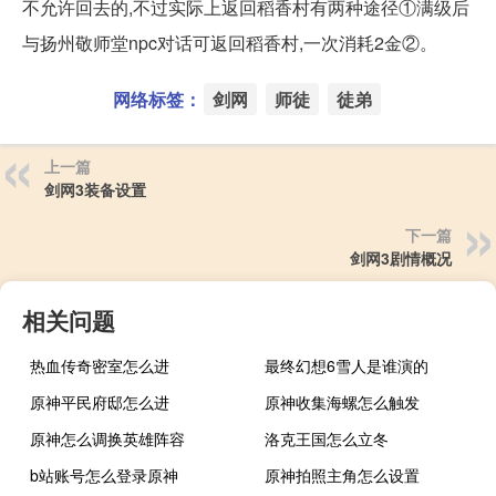
不允许回去的,不过实际上返回稻香村有两种途径①满级后
与扬州敬师堂npc对话可返回稻香村,一次消耗2金②。
网络标签：
剑网
师徒
徒弟
上一篇
剑网3装备设置
下一篇
剑网3剧情概况
相关问题
热血传奇密室怎么进
最终幻想6雪人是谁演的
原神平民府邸怎么进
原神收集海螺怎么触发
原神怎么调换英雄阵容
洛克王国怎么立冬
b站账号怎么登录原神
原神拍照主角怎么设置