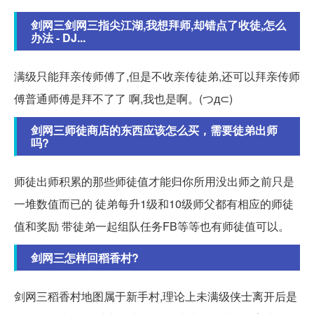
剑网三剑网三指尖江湖,我想拜师,却错点了收徒,怎么
办法 - DJ...
满级只能拜亲传师傅了,但是不收亲传徒弟,还可以拜亲传师
傅普通师傅是拜不了了 啊,我也是啊。(つд⊂)
剑网三师徒商店的东西应该怎么买，需要徒弟出师
吗?
师徒出师积累的那些师徒值才能归你所用没出师之前只是
一堆数值而已的 徒弟每升1级和10级师父都有相应的师徒
值和奖励 带徒弟一起组队任务FB等等也有师徒值可以。
剑网三怎样回稻香村?
剑网三稻香村地图属于新手村,理论上未满级侠士离开后是