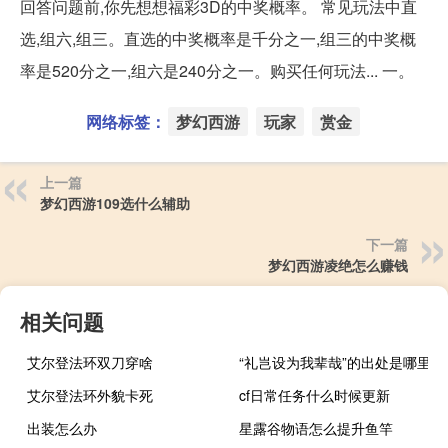
回答问题前,你先想想福彩3D的中奖概率。 常见玩法中直
选,组六,组三。直选的中奖概率是千分之一,组三的中奖概
率是520分之一,组六是240分之一。购买任何玩法... 一。
网络标签：
梦幻西游
玩家
赏金
上一篇
梦幻西游109选什么辅助
下一篇
梦幻西游凌绝怎么赚钱
相关问题
艾尔登法环双刀穿啥
“礼岂设为我辈哉”的出处是哪里
艾尔登法环外貌卡死
cf日常任务什么时候更新
出装怎么办
星露谷物语怎么提升鱼竿