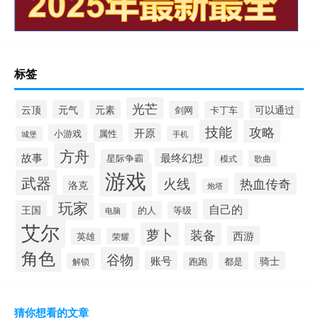
标签
光芒
云顶
元气
元素
可以通过
剑网
卡丁车
技能
攻略
开原
小游戏
属性
手机
城堡
方舟
故事
最终幻想
星际争霸
模式
歌曲
游戏
武器
火线
热血传奇
洛克
炮塔
玩家
自己的
王国
的人
等级
电脑
艾尔
萝卜
装备
西游
英雄
荣耀
角色
谷物
账号
骑士
跑跑
都是
解锁
猜你想看的文章