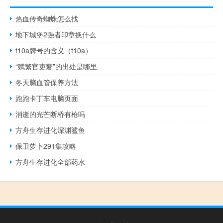
热血传奇蜘蛛怎么找
地下城堡2强者印章换什么
t10a牌号的含义（t10a）
“赋繁官吏窘”的出处是哪里
冬天脑血管保养方法
跑跑卡丁车电脑页面
消逝的光芒断桥有枪吗
方舟生存进化深渊鲨鱼
保卫萝卜291集攻略
方舟生存进化全部药水