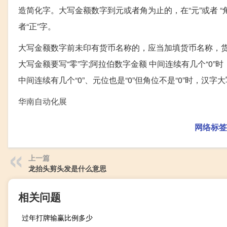
造简化字。大写金额数字到元或者角为止的，在“元”或者 “角
者“正”字。
大写金额数字前未印有货币名称的，应当加填货币名称，货币
大写金额要写“零”字;阿拉伯数字金额 中间连续有几个“0”
中间连续有几个“0”、元位也是“0”但角位不是“0”时，汉字
华南自动化展
网络标签
上一篇
龙抬头剪头发是什么意思
相关问题
过年打牌输赢比例多少