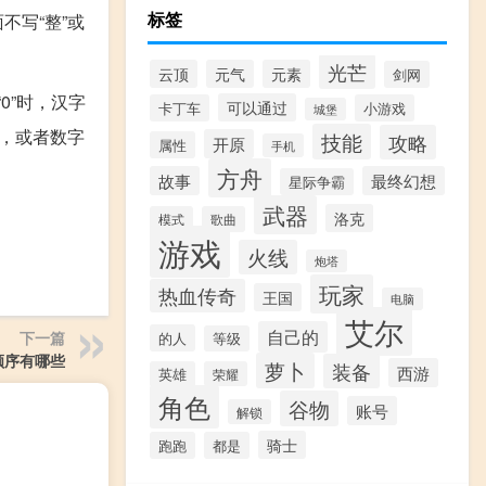
标签
不写“整”或
光芒
云顶
元气
元素
剑网
0”时，汉字
可以通过
卡丁车
小游戏
城堡
”，或者数字
技能
攻略
开原
属性
手机
方舟
故事
最终幻想
星际争霸
武器
洛克
模式
歌曲
游戏
火线
炮塔
玩家
热血传奇
王国
电脑
艾尔
自己的
下一篇
的人
等级
顺序有哪些
萝卜
装备
西游
英雄
荣耀
角色
谷物
账号
解锁
骑士
跑跑
都是