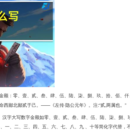
字金额：零、壹、贰、叁、肆、伍、陆、柒、捌、玖、拾、佰、仟
，命西鄙北鄙贰于己。——《左传·隐公元年》。注:“贰,两属也。”
 汉字大写数字金额如零、壹、贰、叁、肆、伍、陆、柒、捌、
0、一、二、三、四、五、六、七、八、九 、十等简化字代替，