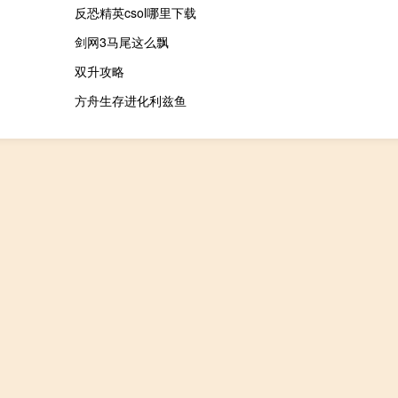
反恐精英csol哪里下载
剑网3马尾这么飘
双升攻略
方舟生存进化利兹鱼