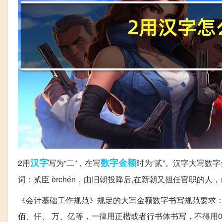
汉字
数字
金额
2用
写为“二”，在写
时为“贰”。汉字大写数
词：贰臣 èrchén，由旧朝投降后,在新朝又担任官职的人
《会计基础工作规范》规定的大写金额数字书写规范要求：
佰、仟、 万、亿等，一律用正楷或者行书体书写，不得用