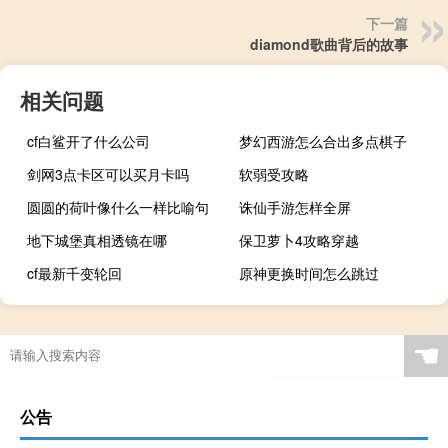
下一篇
diamond歌曲背后的故事
相关问题
cf白鲨开了什么公司
梦幻西游怎么合出多点棋子
剑网3点卡区可以买月卡吗
软弱受攻略
圆圆的荷叶像什么一样比喻句
诛仙手游怎样全屏
地下城堡真相透镜在哪
保卫萝卜4攻略穿越
cf最新千变轮回
原神更换时间怎么跳过
☚
公告