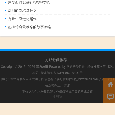
造梦西游3怎样卡朱雀技能
深圳的别称是什么
方舟生存进化超作
热血传奇最难忘的故事攻略
好听歌曲推荐
Copyright © 2012 - 2026
音乐故事
Powered by
网站分类目录
|
精选推荐文章
|
网站
地图
|
疑难解答
陕ICP备05009492号
声明：本站内容来自互联网，如信息有错误可发邮件到f_fb#foxmail.com说明，我们
会及时纠正，谢谢
本站仅为个人兴趣爱好，不接盈利性广告及商业合作
小男孩