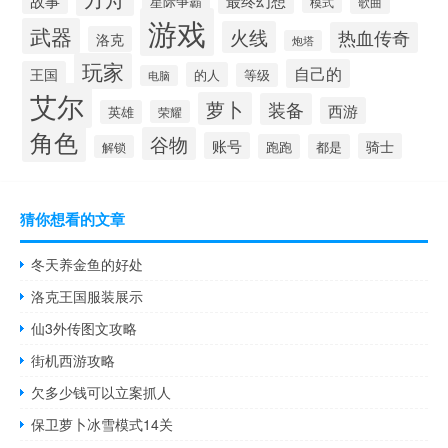
故事
最终幻想
星际争霸
模式
歌曲
游戏
武器
火线
热血传奇
洛克
炮塔
玩家
自己的
王国
的人
等级
电脑
艾尔
萝卜
装备
西游
英雄
荣耀
角色
谷物
账号
骑士
跑跑
都是
解锁
猜你想看的文章
冬天养金鱼的好处
洛克王国服装展示
仙3外传图文攻略
街机西游攻略
欠多少钱可以立案抓人
保卫萝卜冰雪模式14关