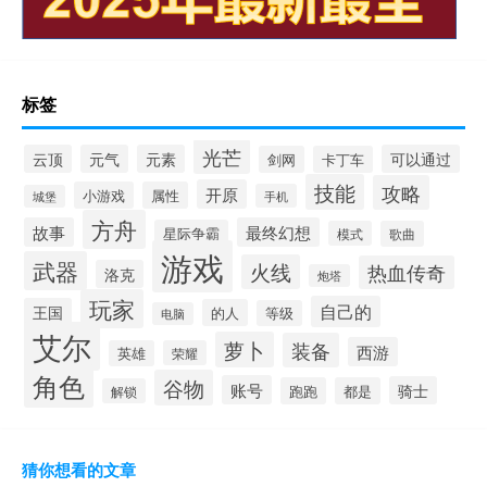
标签
光芒
云顶
元气
元素
可以通过
剑网
卡丁车
技能
攻略
开原
小游戏
属性
手机
城堡
方舟
故事
最终幻想
星际争霸
模式
歌曲
游戏
武器
火线
热血传奇
洛克
炮塔
玩家
自己的
王国
的人
等级
电脑
艾尔
萝卜
装备
西游
英雄
荣耀
角色
谷物
账号
骑士
跑跑
都是
解锁
猜你想看的文章