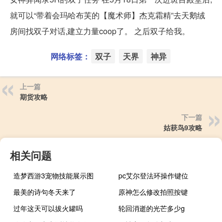
就可以“带着会玛哈布芙的【魔术师】杰克霜精”去天鹅绒
房间找双子对话,建立力量coop了。 之后双子给我。
网络标签：
双子
天界
神异
上一篇
期货攻略
下一篇
姑获鸟9攻略
相关问题
造梦西游3宠物技能展示图
pc艾尔登法环操作键位
最美的诗句冬天来了
原神怎么修改拍照按键
过年这天可以拔火罐吗
轮回消逝的光芒多少g