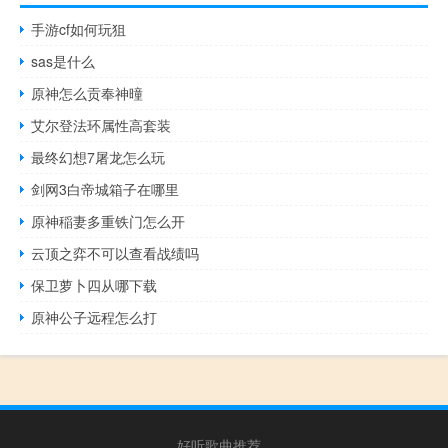
手游cf如何玩狙
sas是什么
原神怎么贡奉神曈
艾尔登法环属性高套装
最终幻想7屠龙怎么玩
剑网3白帝城箱子在哪里
原神稲妻多重铁门怎么开
云顶之弈不可以查看战绩吗
保卫萝卜四从哪下载
原神公子远程怎么打
好听歌曲推荐