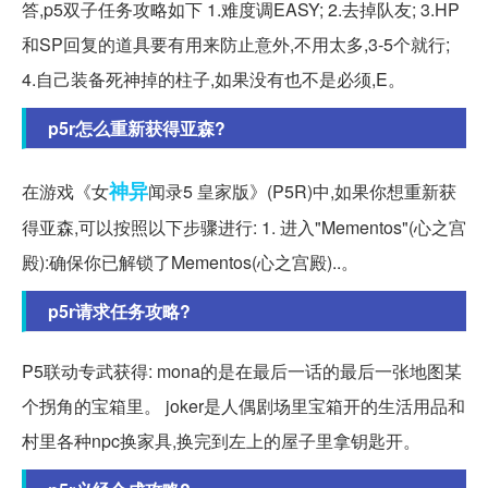
答,p5双子任务攻略如下 1.难度调EASY; 2.去掉队友; 3.HP
和SP回复的道具要有用来防止意外,不用太多,3-5个就行;
4.自己装备死神掉的柱子,如果没有也不是必须,E。
p5r怎么重新获得亚森?
神异
在游戏《女
闻录5 皇家版》(P5R)中,如果你想重新获
得亚森,可以按照以下步骤进行: 1. 进入"Mementos"(心之宫
殿):确保你已解锁了Mementos(心之宫殿)..。
p5r请求任务攻略?
P5联动专武获得: mona的是在最后一话的最后一张地图某
个拐角的宝箱里。 joker是人偶剧场里宝箱开的生活用品和
村里各种npc换家具,换完到左上的屋子里拿钥匙开。