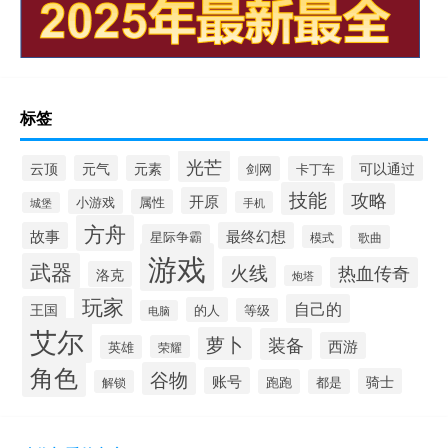
标签
光芒
云顶
元气
元素
可以通过
剑网
卡丁车
技能
攻略
开原
小游戏
属性
手机
城堡
方舟
故事
最终幻想
星际争霸
模式
歌曲
游戏
武器
火线
热血传奇
洛克
炮塔
玩家
自己的
王国
的人
等级
电脑
艾尔
萝卜
装备
西游
英雄
荣耀
角色
谷物
账号
骑士
跑跑
都是
解锁