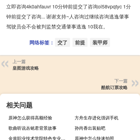
立即咨询4k0ahfauvr 10分钟前提交了咨询ol58vpqtyc 1分
钟前提交了咨询... 谢谢支持~人咨询过继续咨询逃逸肇事
驾驶员会不会被判监禁交通肇事逃逸 10我在。
网络标签：
交了
前提
装甲师
上一篇
皇图游戏攻略
下一篇
酷航订票攻略
相关问题
原神怎么获得高额经验
方舟生存进化强训手机
歌曲听说丛铭君背景故事
孙尚香出装贴吧
金肯职业技术学院特色专业建设点有哪些
原神中怎么快速拍照