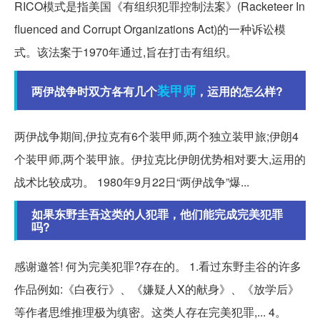
RICO模式是指美国《有组织犯罪控制法案》(Racketeer In
fluenced and Corrupt Organizations Act)的一种诉讼模
式。该法案于1970年通过,旨在打击有组织。
装甲师
两伊战争时双方各有几个
，运用的怎么样?
两伊战争期间,伊拉克有6个装甲师,两个独立装甲旅;伊朗4
个装甲师,两个装甲旅。伊拉克比伊朗优势相对要大,运用的
战术比较成功。 1980年9月22日“两伊战争”爆...
如果东野圭吾这类的人犯罪，他们能完成完美犯罪
吗?
感谢邀答! 何为完美犯罪?存在的。 1.看过东野圭谷的许多
作品例如:《白夜行》、《嫌疑人X的献身》、《放学后》
等作者思维推理极为缜密。这类人存在完美犯罪,... 4。