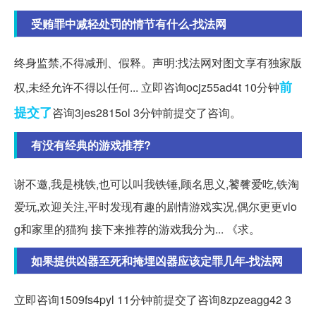
受贿罪中减轻处罚的情节有什么-找法网
终身监禁,不得减刑、假释。声明:找法网对图文享有独家版
前
权,未经允许不得以任何... 立即咨询ocjz55ad4t 10分钟
提
交了
咨询3jes2815ol 3分钟前提交了咨询。
有没有经典的游戏推荐?
谢不邀,我是桃铁,也可以叫我铁锤,顾名思义,饕餮爱吃,铁淘
爱玩,欢迎关注,平时发现有趣的剧情游戏实况,偶尔更更vlo
g和家里的猫狗 接下来推荐的游戏我分为... 《求。
如果提供凶器至死和掩埋凶器应该定罪几年-找法网
立即咨询1509fs4pyl 11分钟前提交了咨询8zpzeagg42 3