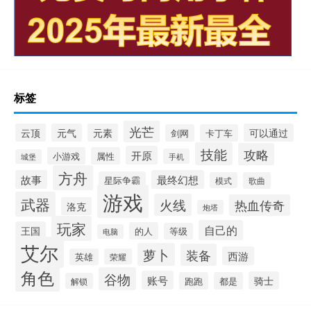
标签
光芒
云顶
元气
元素
可以通过
剑网
卡丁车
技能
攻略
开原
小游戏
属性
手机
城堡
方舟
故事
最终幻想
星际争霸
模式
歌曲
游戏
武器
火线
热血传奇
洛克
炮塔
玩家
自己的
王国
的人
等级
电脑
艾尔
萝卜
装备
西游
英雄
荣耀
角色
谷物
账号
骑士
跑跑
都是
解锁