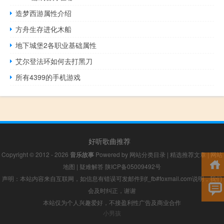
造梦西游属性介绍
方舟生存进化木船
地下城堡2各职业基础属性
艾尔登法环如何去打黑刀
所有4399的手机游戏
好听歌曲推荐
Copyright © 2012 - 2026
音乐故事
Powered by
网站分类目录
|
精选推荐文章
|
网站
地图
|
疑难解答
陕ICP备05009492号
声明：本站内容来自互联网，如信息有错误可发邮件到f_fb#foxmail.com说明，我们
会及时纠正，谢谢
本站仅为个人兴趣爱好，不接盈利性广告及商业合作
小男孩