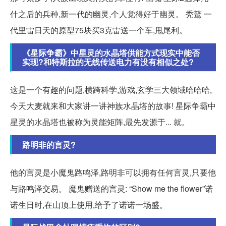
什之后的兵种,新一代的幽灵,个人觉得好于幽灵。 秃鹫 一
代里雷日天的原型75块买3克雷送一个车,甩尾利。
《星际争霸》中星灵的水晶塔供能方式现实中能否
实现?和特斯拉的无线传送电力有没有相似之处?
这是一个有趣的问题,横跨科学,游戏,玄学三大领域哈哈哈,
今天大麦就来和大家讲一讲神族水晶塔的故事! 星际争霸中
星灵的水晶塔也被称为灵能矩阵,最先发源于... 就。
路明非的言灵?
他的言灵是小魔鬼路鸣泽,路明非可以拥有任何言灵,只要他
与路鸣泽交易。 魔鬼赠送的言灵: “Show me the flower”诺
诺生日时,在山顶上使用,给予了诺诺一场盛。