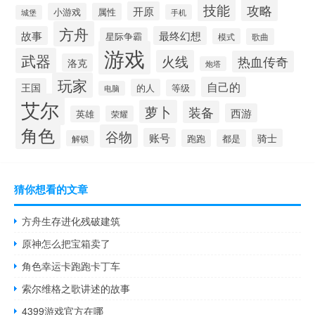
技能
攻略
开原
小游戏
属性
手机
城堡
方舟
故事
最终幻想
星际争霸
模式
歌曲
游戏
武器
火线
热血传奇
洛克
炮塔
玩家
自己的
王国
的人
等级
电脑
艾尔
萝卜
装备
西游
英雄
荣耀
角色
谷物
账号
骑士
跑跑
都是
解锁
猜你想看的文章
方舟生存进化残破建筑
原神怎么把宝箱卖了
角色幸运卡跑跑卡丁车
索尔维格之歌讲述的故事
4399游戏官方在哪