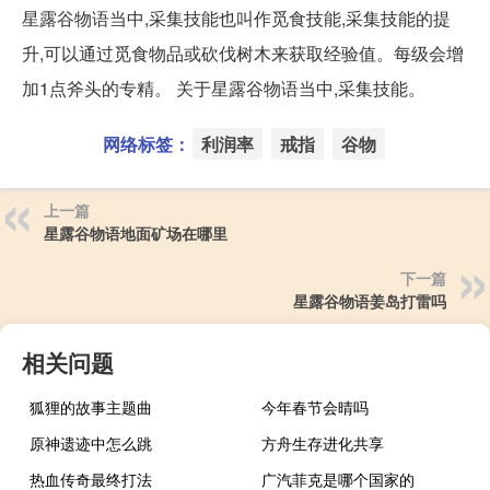
星露谷物语当中,采集技能也叫作觅食技能,采集技能的提
升,可以通过觅食物品或砍伐树木来获取经验值。每级会增
加1点斧头的专精。 关于星露谷物语当中,采集技能。
网络标签：
利润率
戒指
谷物
上一篇
星露谷物语地面矿场在哪里
下一篇
星露谷物语姜岛打雷吗
相关问题
狐狸的故事主题曲
今年春节会晴吗
原神遗迹中怎么跳
方舟生存进化共享
热血传奇最终打法
广汽菲克是哪个国家的