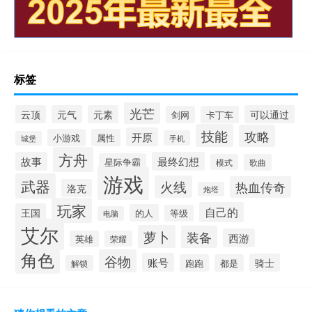
标签
光芒
云顶
元气
元素
可以通过
剑网
卡丁车
技能
攻略
开原
小游戏
属性
手机
城堡
方舟
故事
最终幻想
星际争霸
模式
歌曲
游戏
武器
火线
热血传奇
洛克
炮塔
玩家
自己的
王国
的人
等级
电脑
艾尔
萝卜
装备
西游
英雄
荣耀
角色
谷物
账号
骑士
跑跑
都是
解锁