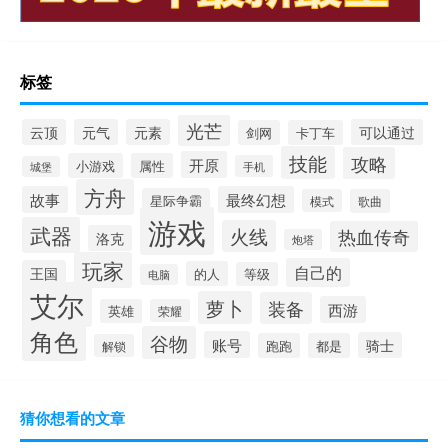
标签
光芒
云顶
元气
元素
可以通过
剑网
卡丁车
技能
攻略
开原
小游戏
属性
手机
城堡
方舟
故事
最终幻想
星际争霸
模式
歌曲
游戏
武器
火线
热血传奇
洛克
炮塔
玩家
自己的
王国
的人
等级
电脑
艾尔
萝卜
装备
西游
英雄
荣耀
角色
谷物
账号
骑士
跑跑
都是
解锁
猜你想看的文章