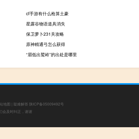
cf手游有什么枪算土豪
星露谷物语道具消失
保卫萝卜231关攻略
原神精通弓怎么获得
“眉低出鹫岭”的出处是哪里
站地图
|
疑难解答
陕ICP备05009492号
，我们会及时纠正，谢谢