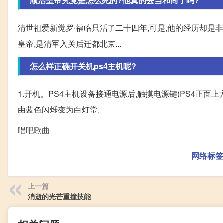
顺治皇帝究竟是怎么死的?他真的去当和尚了吗?
清世祖爱新觉罗·福临只活了二十四年,可是,他的经历却是
皇帝,是清军入关后迁都北京...
怎么样正确开关机ps4主机呢?
1.开机。PS4主机设备接通电源后,触摸电源键(PS4正面
由蓝色闪烁变为白灯常。
唱吧歌曲
网络标签
上一篇
消逝的光芒重撞技能