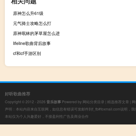
相关问题
原神怎么升61级
元气骑士攻略怎么打
原神珉林的茅草屋怎么进
lifeline歌曲背后故事
cf和cf手游区别
好听歌曲推荐
Copyright © 2012 - 2026
音乐故事
Powered by
网站分类目录
|
精选推荐文章
|
网
声明：本站内容来自互联网，如信息有错误可发邮件到f_fb#foxmail.com说明
本站仅为个人兴趣爱好，不接盈利性广告及商业合作