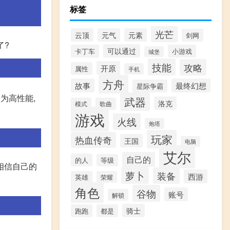
标签
光芒
云顶
元气
元素
剑网
了?
可以通过
卡丁车
小游戏
城堡
技能
攻略
开原
属性
手机
方舟
故事
最终幻想
星际争霸
改为高性能,
武器
洛克
模式
歌曲
游戏
火线
炮塔
玩家
热血传奇
王国
电脑
艾尔
自己的
的人
等级
相信自己的
萝卜
装备
西游
英雄
荣耀
角色
谷物
账号
解锁
骑士
跑跑
都是