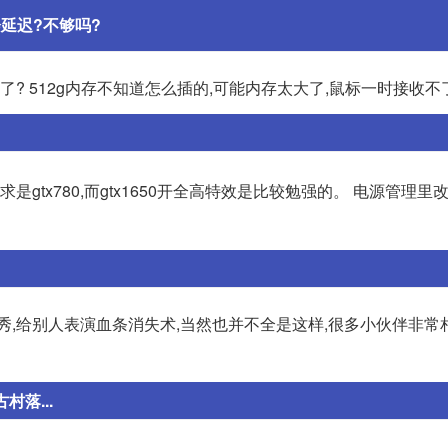
延迟?不够吗?
了? 512g内存不知道怎么插的,可能内存太大了,鼠标一时接收不
gtx780,而gtx1650开全高特效是比较勉强的。 电源管理里
秀,给别人表演血条消失术,当然也并不全是这样,很多小伙伴非常
落...