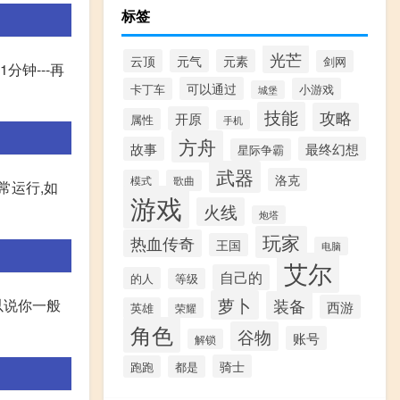
标签
光芒
云顶
元气
元素
剑网
1分钟---再
可以通过
卡丁车
小游戏
城堡
技能
攻略
开原
属性
手机
方舟
故事
最终幻想
星际争霸
武器
洛克
模式
歌曲
常运行,如
游戏
火线
炮塔
玩家
热血传奇
王国
电脑
艾尔
自己的
的人
等级
萝卜
装备
以说你一般
西游
英雄
荣耀
角色
谷物
账号
解锁
骑士
跑跑
都是