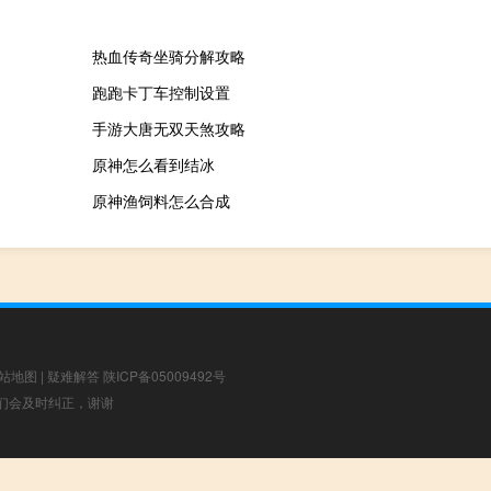
热血传奇坐骑分解攻略
跑跑卡丁车控制设置
手游大唐无双天煞攻略
原神怎么看到结冰
原神渔饲料怎么合成
站地图
|
疑难解答
陕ICP备05009492号
，我们会及时纠正，谢谢