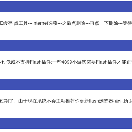
工具---Internet选项---之后点删除---再点一下删除---等待
过低或不支持Flash插件:一些4399小游戏需要Flash插件才能正
插件过期了。由于现在系统不会主动推荐你更新flash浏览器插件,所