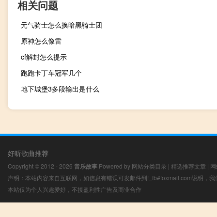
相关问题
元气骑士怎么换暗黑骑士团
原神怎么像雷
cf解封怎么提示
跑跑卡丁车冠军几个
地下城堡3多段输出是什么
好听歌曲推荐
Copyright © 2012 - 2026
音乐故事
Powered by
网站分类目录
|
精选推荐文章
|
网
声明：本站内容来自互联网，如信息有错误可发邮件到f_fb#foxmail.com说明
本站仅为个人兴趣爱好，不接盈利性广告及商业合作