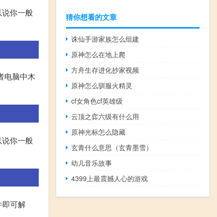
以说你一般
猜你想看的文章
诛仙手游家族怎么组建
原神怎么在地上爬
方舟生存进化抄家视频
或者电脑中木
原神怎么驯服火精灵
cf女角色cf英雄级
云顶之弈六级有什么用
原神光标怎么隐藏
以说你一般
玄青什么意思（玄青墨雪）
幼儿音乐故事
4399上最震撼人心的游戏
插件即可解