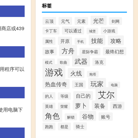
标签
光芒
云顶
元气
元素
剑网
商店或439
可以通过
卡丁车
小游戏
城堡
技能
攻略
开原
属性
手机
方舟
故事
最终幻想
星际争霸
武器
洛克
模式
歌曲
游戏
些应用程序可以
火线
炮塔
玩家
热血传奇
王国
电脑
艾尔
自己的
的人
等级
萝卜
装备
西游
英雄
荣耀
:使用电脑下
角色
谷物
账号
解锁
骑士
跑跑
都是