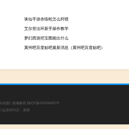
诛仙手游赤练蛇怎么狩猎
艾尔登法环新手操作教学
梦幻西游挖宝图能出什么
冀州吧百度贴吧最新消息（冀州吧百度贴吧）
站地图
|
疑难解答
陕ICP备05009492号
，我们会及时纠正，谢谢