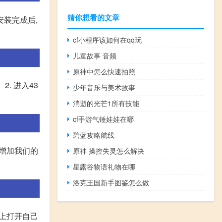
猜你想看的文章
安装完成后,
cf小程序该如何在qq玩
儿童故事 音频
原神中怎么快速拍照
2. 进入43
少年音乐与美术故事
消逝的光芒1所有技能
cf手游气锤娃娃在哪
碧蓝攻略航线
来增加我们的
原神 操控失灵怎么解决
星露谷物语礼物在哪
洛克王国新手图鉴怎么做
机上打开自己