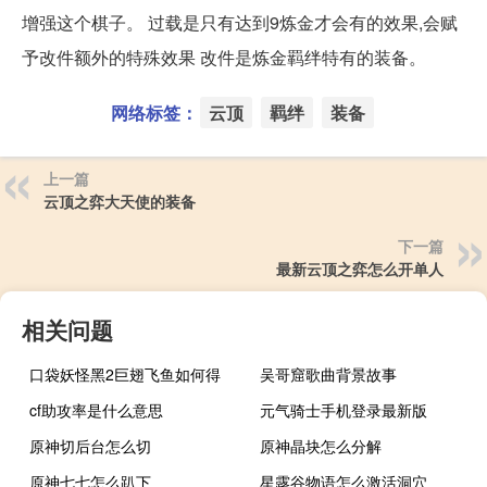
增强这个棋子。 过载是只有达到9炼金才会有的效果,会赋
予改件额外的特殊效果 改件是炼金羁绊特有的装备。
网络标签：
云顶
羁绊
装备
上一篇
云顶之弈大天使的装备
下一篇
最新云顶之弈怎么开单人
相关问题
口袋妖怪黑2巨翅飞鱼如何得
吴哥窟歌曲背景故事
cf助攻率是什么意思
元气骑士手机登录最新版
原神切后台怎么切
原神晶块怎么分解
原神七七怎么趴下
星露谷物语怎么激活洞穴