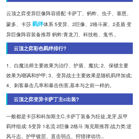
云顶之弈变异巨像阵容搭配 卡萨丁、蚂蚱、虫子、塞恩、
羁绊
蒙多、卡莎
体系 5变异、2巨像、2格斗家、2圣盾 变
异巨像阵容装备推荐 蚂蚱:青龙刀、科技枪、鬼书 。
云顶之弈彩色羁绊排行?
1、白魔法师主要效果为治疗、护盾、魔抗; 2、保镖主要
效果为嘲讽和护甲; 3、变异战士主要效果是随机羁绊加成;
4、刺客暴击几率和暴击伤害,基本与之前一样的。
云顶之弈变异卡萨丁主c出装?
一般都是卡莎和科加斯主C,卡萨丁装备为狂徒,龙牙,反甲
羁绊组成: 5变异 1名流 2巨像 2格斗 海克斯推荐:战力类:逆
风斗志、护甲镀层、直击弱点、狩猎律动功...