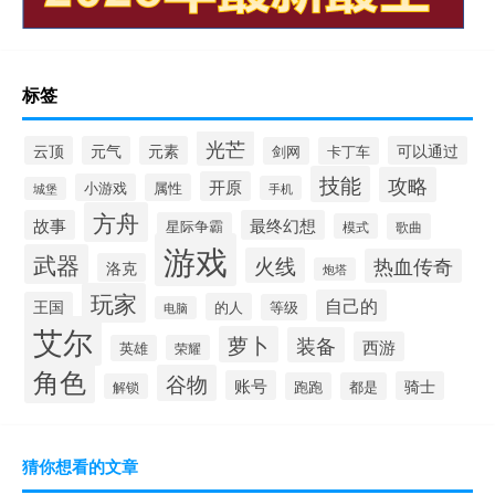
标签
光芒
云顶
元气
元素
可以通过
剑网
卡丁车
技能
攻略
开原
小游戏
属性
手机
城堡
方舟
故事
最终幻想
星际争霸
模式
歌曲
游戏
武器
火线
热血传奇
洛克
炮塔
玩家
自己的
王国
的人
等级
电脑
艾尔
萝卜
装备
西游
英雄
荣耀
角色
谷物
账号
骑士
跑跑
都是
解锁
猜你想看的文章