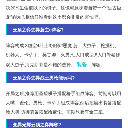
决20%生命值以下的棋子。这也就意味着自带一个“远古巨
龙”的buff,相信任谁看到这个都会非常的害怕吧。
云顶之弈变异蔚主c阵容?
阵容构成 3虚空4斗士3法师2恶魔 蔚、大虫子、挖掘机、
机器人、卡萨丁、莫甘娜、火男,七人口成型,8人口补猪妹,
装备
双大虫子,海克斯都是不错的选择。
... 阵容。
云顶之弈变异战士男枪能玩吗?
开局之后,推荐用圣盾棋子搭配枪手组成阵容。前期可以用
大嘴、盖伦、男枪、卡萨丁组成阵容,然后把输出装备搭配
给大嘴,防御装备搭配给盖伦。前期只要有全二星。
变异光辉云顶之弈阵容?