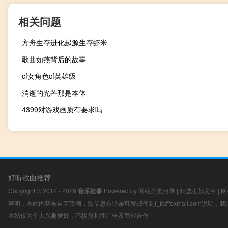
相关问题
方舟生存进化起源生存虾米
歌曲如燕背后的故事
cf女角色cf英雄级
消逝的光芒那是本体
4399对游戏画质有要求吗
好听歌曲推荐
Copyright © 2012 - 2026
音乐故事
Powered by
网站分类目录
|
精选推荐文章
|
网
声明：本站内容来自互联网，如信息有错误可发邮件到f_fb#foxmail.com说明
本站仅为个人兴趣爱好，不接盈利性广告及商业合作