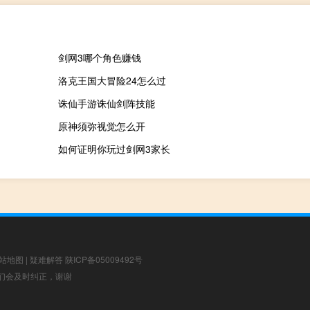
剑网3哪个角色赚钱
洛克王国大冒险24怎么过
诛仙手游诛仙剑阵技能
原神须弥视觉怎么开
如何证明你玩过剑网3家长
站地图
|
疑难解答
陕ICP备05009492号
，我们会及时纠正，谢谢