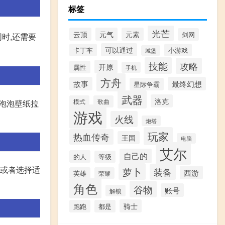
标签
光芒
云顶
元气
元素
剑网
时,还需要
可以通过
卡丁车
小游戏
城堡
技能
攻略
开原
属性
手机
方舟
故事
最终幻想
星际争霸
武器
洛克
模式
歌曲
置泡泡壁纸拉
游戏
火线
炮塔
玩家
热血传奇
王国
电脑
艾尔
自己的
的人
等级
,或者选择适
萝卜
装备
西游
英雄
荣耀
角色
谷物
账号
解锁
骑士
跑跑
都是