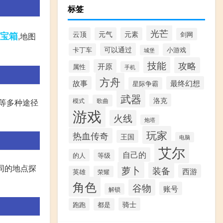
标签
光芒
云顶
元气
元素
宝箱
剑网
,地图
可以通过
卡丁车
小游戏
城堡
技能
攻略
开原
属性
手机
方舟
故事
最终幻想
星际争霸
武器
洛克
模式
歌曲
务等多种途径
游戏
火线
炮塔
玩家
热血传奇
王国
电脑
艾尔
自己的
的人
等级
同的地点探
萝卜
装备
西游
英雄
荣耀
角色
谷物
账号
解锁
骑士
跑跑
都是