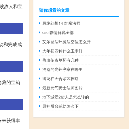
打败敌人和宝
猜你想看的文章
最终幻想14 红魔法师
csol剧情解说全部
艾尔登法环魔法空位怎么开
动和完成成
大年初四种什么玉米好
热血传奇草药有几种
消逝的光芒序章在哪里
御龙在天合紫装攻略
隐藏的宝箱
最新元气骑士法师图片
地下城堡2猎人是怎么转的
原神后台辅助怎么下
务来获得丰