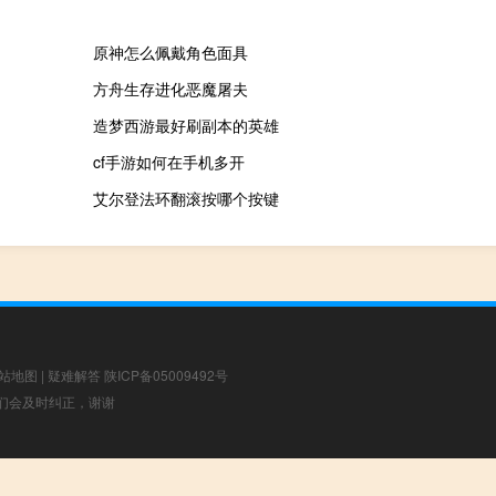
原神怎么佩戴角色面具
方舟生存进化恶魔屠夫
造梦西游最好刷副本的英雄
cf手游如何在手机多开
艾尔登法环翻滚按哪个按键
站地图
|
疑难解答
陕ICP备05009492号
，我们会及时纠正，谢谢