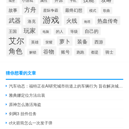
小游戏
属性
手机
城堡
方舟
故事
最终幻想
星际争霸
模式
歌曲
游戏
武器
火线
热血传奇
洛克
炮塔
玩家
自己的
王国
的人
等级
电脑
艾尔
萝卜
装备
西游
英雄
荣耀
角色
谷物
账号
骑士
跑跑
都是
解锁
猜你想看的文章
汽车动态：福特正在AI研究城市街道上的车辆行为 旨在解决城市驾驶问题
雅典娜定位方法出装
原神怎么激活海盗
剑网3 挂件任务
cf火箭筒怎么一次发子弹