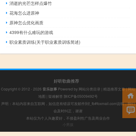
消逝的光芒怎样点爆竹
花海怎么进原神
原神怎么优化画质
4399有什么难玩的游戏
职业素质训练(关于职业素质训练简述)
好听歌曲推荐
Copyright © 2012 - 2026
音乐故事
Powered by
网站分类目录
|
精选推荐文章
|
网站
地图
|
疑难解答
陕ICP备05009492号
声明：本站内容来自互联网，如信息有错误可发邮件到f_fb#foxmail.com说明，我们
会及时纠正，谢谢
本站仅为个人兴趣爱好，不接盈利性广告及商业合作
小男孩