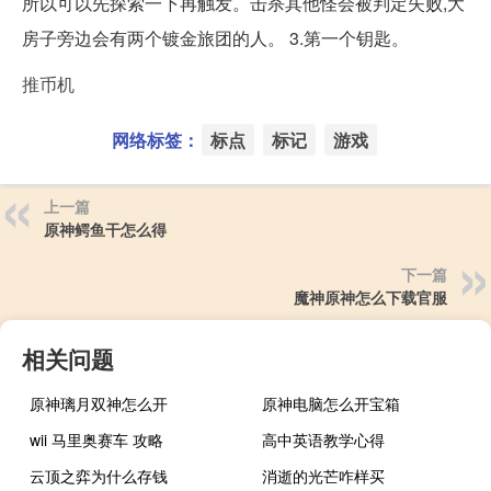
所以可以先探索一下再触发。击杀其他怪会被判定失败,大
房子旁边会有两个镀金旅团的人。 3.第一个钥匙。
推币机
网络标签：
标点
标记
游戏
上一篇
原神鳄鱼干怎么得
下一篇
魔神原神怎么下载官服
相关问题
原神璃月双神怎么开
原神电脑怎么开宝箱
wii 马里奥赛车 攻略
高中英语教学心得
云顶之弈为什么存钱
消逝的光芒咋样买