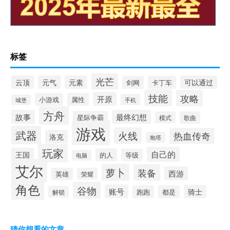
标签
光芒
云顶
元气
元素
可以通过
剑网
卡丁车
技能
攻略
开原
小游戏
属性
手机
城堡
方舟
故事
最终幻想
星际争霸
模式
歌曲
游戏
武器
火线
热血传奇
洛克
炮塔
玩家
自己的
王国
的人
等级
电脑
艾尔
萝卜
装备
西游
英雄
荣耀
角色
谷物
账号
骑士
跑跑
都是
解锁
猜你想看的文章