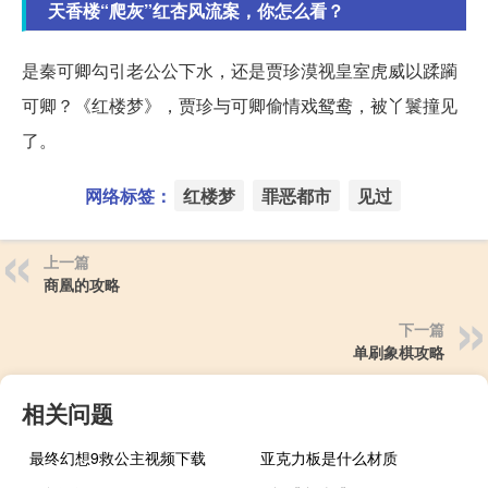
天香楼“爬灰”红杏风流案，你怎么看？
是秦可卿勾引老公公下水，还是贾珍漠视皇室虎威以蹂躏
可卿？《红楼梦》，贾珍与可卿偷情戏鸳鸯，被丫鬟撞见
了。
网络标签：
红楼梦
罪恶都市
见过
上一篇
商凰的攻略
下一篇
单刷象棋攻略
相关问题
最终幻想9救公主视频下载
亚克力板是什么材质