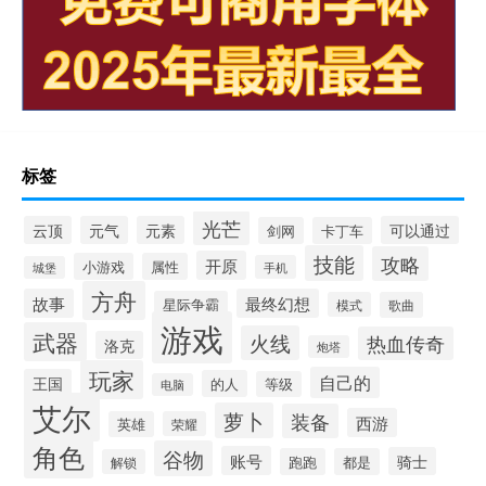
标签
光芒
云顶
元气
元素
可以通过
剑网
卡丁车
技能
攻略
开原
小游戏
属性
手机
城堡
方舟
故事
最终幻想
星际争霸
模式
歌曲
游戏
武器
火线
热血传奇
洛克
炮塔
玩家
自己的
王国
的人
等级
电脑
艾尔
萝卜
装备
西游
英雄
荣耀
角色
谷物
账号
骑士
跑跑
都是
解锁