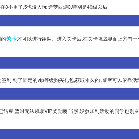
现在3不更了,5也没人玩 造梦西游3,特别是40级以后
关卡
洲的
才可以进行组队。进入关卡后,在关卡挑战界面上方有一
动签到 到了固定的vip等级购买礼包,获取永久的 ,或者可以依靠
已结束,暂时无法领取VIP奖励噢!当然,没参加到活动的同学也别灰