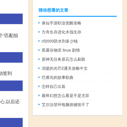
猜你想看的文章
诛仙手游职业觉醒攻略
方舟生存进化木筏生存
个“匹配组
cf2000防水剂多少钱
星露谷物语 linus 剧情
原神无任务原石怎么刷新
消逝的光芒2通关攻略中文
活动签到
巴厘岛的故事歌曲
怎样自己出装
最终幻想怎么看是不是尤菲
心,以后还
艾尔法登环电脑按键按不了