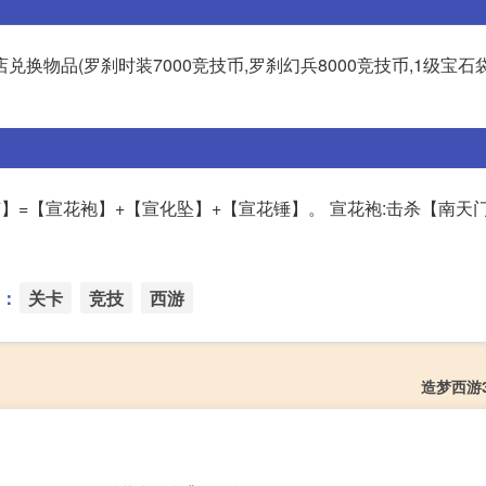
物品(罗刹时装7000竞技币,罗刹幻兵8000竞技币,1级宝石袋
葫芦】=【宣花袍】+【宣化坠】+【宣花锤】。 宣花袍:击杀【南天门
：
关卡
竞技
西游
造梦西游