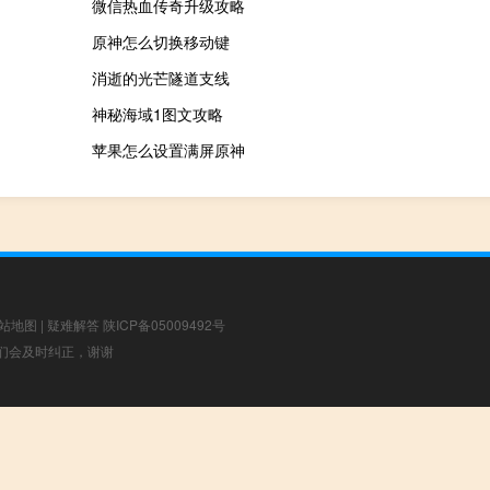
微信热血传奇升级攻略
原神怎么切换移动键
消逝的光芒隧道支线
神秘海域1图文攻略
苹果怎么设置满屏原神
站地图
|
疑难解答
陕ICP备05009492号
，我们会及时纠正，谢谢