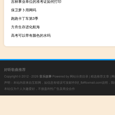
吉林事业单位的准考证如何打印
保卫萝卜用网吗
跑跑卡丁车第3季
方舟生存进化航海
高考可以带有颜色的水吗
好听歌曲推荐
Copyright © 2012 - 2026
音乐故事
Powered by
网站分类目录
|
精选推荐文章
|
网
声明：本站内容来自互联网，如信息有错误可发邮件到f_fb#foxmail.com说明
本站仅为个人兴趣爱好，不接盈利性广告及商业合作