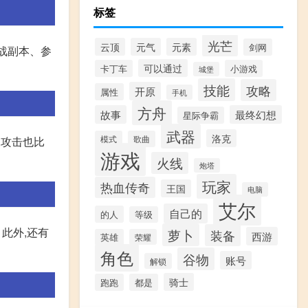
标签
光芒
云顶
元气
元素
剑网
挑战副本、参
可以通过
卡丁车
小游戏
城堡
技能
攻略
开原
属性
手机
方舟
故事
最终幻想
星际争霸
武器
洛克
模式
歌曲
,攻击也比
游戏
火线
炮塔
玩家
热血传奇
王国
电脑
艾尔
自己的
的人
等级
。 此外,还有
萝卜
装备
西游
英雄
荣耀
角色
谷物
账号
解锁
骑士
跑跑
都是