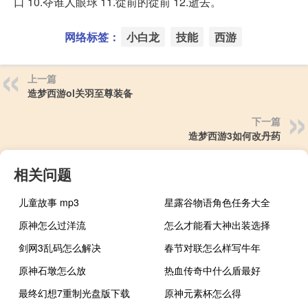
口 10.夺谁人眼球 11.從前的從前 12.逝去。
网络标签：
小白龙
技能
西游
上一篇
造梦西游ol关羽至尊装备
下一篇
造梦西游3如何改丹药
相关问题
儿童故事 mp3
星露谷物语角色任务大全
原神怎么过洋流
怎么才能看大神出装选择
剑网3乱码怎么解决
春节对联怎么样写牛年
原神石墩怎么放
热血传奇中什么盾最好
最终幻想7重制光盘版下载
原神元素杯怎么得