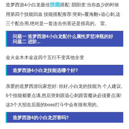
技能
造梦西游4小白龙最佳
搭配: 阴阳变:当你血少的时候
用第四个技能回血 技能搭配推荐:突刺+覆海翻+追心刺,这
三个配合用,绝对是一套连击伤害还是很高的。 雷。
问题一 造梦西游4小白龙配什么属性罗悲净瓶的好
问题二 进阶...
金火金木木金这四个五行不变其他全变
造梦西游4小白龙技能选哪个好?
亲爱的造梦西游玩家您好: 你好,小白龙的技能为 个人建议,
5个技能都要点满,然后突刺跟追心刺跟雷魔诀必须要点满!
这3个大招在后面的boss打斗中会有很有用的。
造梦西游4的小白龙厉害吗?