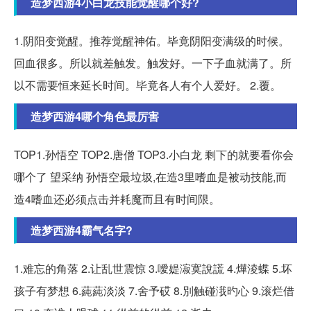
造梦西游4小白龙技能觉醒哪个好?
1.阴阳变觉醒。推荐觉醒神佑。毕竟阴阳变满级的时候。
回血很多。所以就差触发。触发好。一下子血就满了。所
以不需要恒来延长时间。毕竟各人有个人爱好。 2.覆。
造梦西游4哪个角色最厉害
TOP1.孙悟空 TOP2.唐僧 TOP3.小白龙 剩下的就要看你会
哪个了 望采纳 孙悟空最垃圾,在造3里嗜血是被动技能,而
造4嗜血还必须点击并耗魔而且有时间限。
造梦西游4霸气名字?
1.难忘的角落 2.让乱世震惊 3.噯媞漃寞說謊 4.燁淩蝶 5.坏
孩子有梦想 6.蒓蒓淡淡 7.舍予砹 8.別触碰涐旳心 9.滚烂借