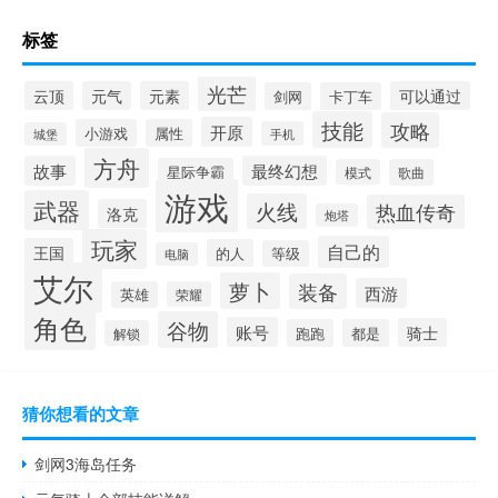
标签
光芒
云顶
元气
元素
可以通过
剑网
卡丁车
技能
攻略
开原
小游戏
属性
手机
城堡
方舟
故事
最终幻想
星际争霸
模式
歌曲
游戏
武器
火线
热血传奇
洛克
炮塔
玩家
自己的
王国
的人
等级
电脑
艾尔
萝卜
装备
西游
英雄
荣耀
角色
谷物
账号
骑士
跑跑
都是
解锁
猜你想看的文章
剑网3海岛任务