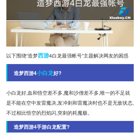
西游
以下围绕“造梦
4白龙最强帐号”主题解决网友的困惑
小白龙
造梦西游4
好?
小白龙好,血和悟空差不多,魔和沙僧差不多,唯一的不足就
是不能在空中发雷魔决,发冲刺和雷魔决时也不是无敌状态,
不过相比悟空的烈焰闪,突刺的耗魔极。
造梦西游4手游白龙配置?