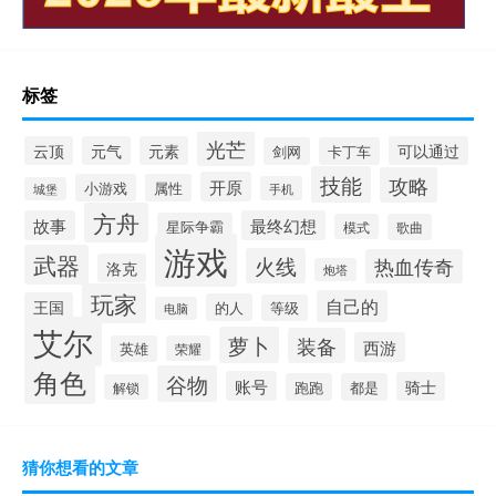
标签
光芒
云顶
元气
元素
可以通过
剑网
卡丁车
技能
攻略
开原
小游戏
属性
手机
城堡
方舟
故事
最终幻想
星际争霸
模式
歌曲
游戏
武器
火线
热血传奇
洛克
炮塔
玩家
自己的
王国
的人
等级
电脑
艾尔
萝卜
装备
西游
英雄
荣耀
角色
谷物
账号
骑士
跑跑
都是
解锁
猜你想看的文章