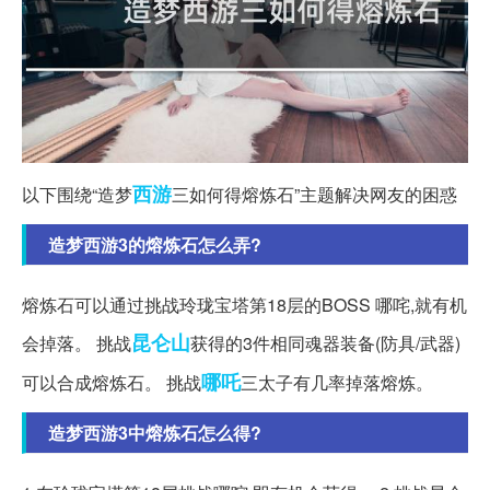
西游
以下围绕“造梦
三如何得熔炼石”主题解决网友的困惑
造梦西游3的熔炼石怎么弄?
熔炼石可以通过挑战玲珑宝塔第18层的BOSS 哪咤,就有机
昆仑山
会掉落。 挑战
获得的3件相同魂器装备(防具/武器)
哪吒
可以合成熔炼石。 挑战
三太子有几率掉落熔炼。
造梦西游3中熔炼石怎么得?