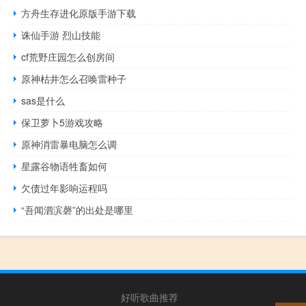
方舟生存进化原版手游下载
诛仙手游 烈山技能
cf荒野庄园怎么创房间
原神枯井怎么召唤雷种子
sas是什么
保卫萝卜5游戏攻略
原神消雷暴电脑怎么调
星露谷物语牲畜如何
欠债过年影响运程吗
“吾闻泗滨磬”的出处是哪里
好听歌曲推荐