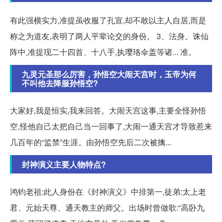
有此强横实力,准提虽收服了孔宣,却不敢以主人自居,而是
称之为道友,表明了两人平辈论交的身份。 3、法身。诛仙
阵中,准提现二十四首、十八手,执璎珞伞盖等诸... 准。
九灵元圣那么厉害，孙悟空大闹天宫时，玉帝为何
不叫他去降服孙悟空?
大家好,我是恒实,我来回答。大闹天宫这事,主要全怪孙悟
空,怪他自己太把自己当一回事了,大闹一通天宫才导致惹来
几百年的“监禁”生涯。由孙悟空先后二次被擒...
封神演义主要人物特点?
鸿钧老祖:此人身份在《封神演义》中排第一,徒弟:太上老
君、元始天尊、通天教主的师父。出场时曾做歌:“高卧九