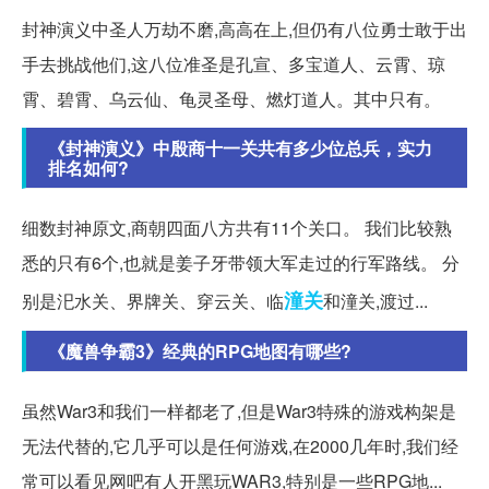
封神演义中圣人万劫不磨,高高在上,但仍有八位勇士敢于出
手去挑战他们,这八位准圣是孔宣、多宝道人、云霄、琼
霄、碧霄、乌云仙、龟灵圣母、燃灯道人。其中只有。
《封神演义》中殷商十一关共有多少位总兵，实力
排名如何?
细数封神原文,商朝四面八方共有11个关口。 我们比较熟
悉的只有6个,也就是姜子牙带领大军走过的行军路线。 分
潼关
别是汜水关、界牌关、穿云关、临
和潼关,渡过...
《魔兽争霸3》经典的RPG地图有哪些?
虽然War3和我们一样都老了,但是War3特殊的游戏构架是
无法代替的,它几乎可以是任何游戏,在2000几年时,我们经
常可以看见网吧有人开黑玩WAR3,特别是一些RPG地...