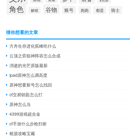
角色
谷物
账号
骑士
跑跑
都是
解锁
猜你想看的文章
方舟生存进化驼峰吃什么
云顶之弈狙神阵容怎么合成
消逝的光芒原版最新
ipad原神怎么调高度
原神想要新号怎么找回
cf交易钥匙怎么打
原神怎么当
4399游戏超合金
cf手游什么步枪扫射
根源攻略宝藏