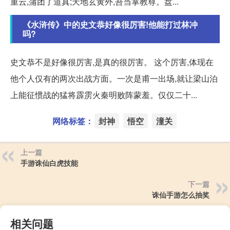
重云,蒲团了道真;天地玄黄外,吾当掌教尊。盘...
《水浒传》中的史文恭好像很厉害!他能打过林冲
吗?
史文恭不是好像很厉害,是真的很厉害。 这个厉害,体现在
他个人仅有的两次出战方面。一次是甫一出场,就让梁山泊
上能征惯战的猛将霹雳火秦明败阵蒙羞。仅仅二十...
网络标签：
封神
悟空
潼关
上一篇
手游诛仙白虎技能
下一篇
诛仙手游怎么抽奖
相关问题