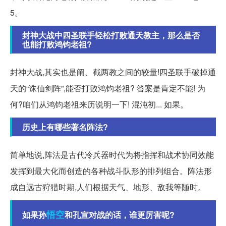
5。
封神大战中四圣联手轻松打败通天教主，那么是否
也能打败鸿钧老祖?
封神大战,其实也是阐、截两教之间的较量!四圣联手破掉通
天的“诛仙剑阵”,能否打败鸿钧老祖? 答案是肯定不能! 为
何?咱们从鸿钧老祖来历说明一下! 混沌初... 如果。
历史上有哪些著名阵法?
简单地说,阵法是古代冷兵器时代为将指挥和战术协同效能
发挥到最大化而创造的各种战斗队形的排列组合。阵法形
成自远古狩猎时期,人们根据天气、地形、敌我等随时。
悟空
如果孙
和孔宣对战的话，谁更厉害呢?