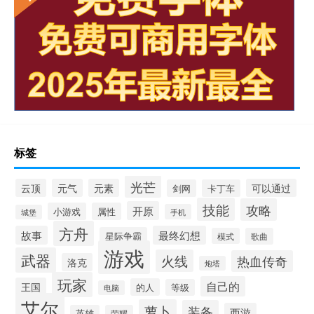
标签
光芒
云顶
元气
元素
可以通过
剑网
卡丁车
技能
攻略
开原
小游戏
属性
手机
城堡
方舟
故事
最终幻想
星际争霸
模式
歌曲
游戏
武器
火线
热血传奇
洛克
炮塔
玩家
自己的
王国
的人
等级
电脑
艾尔
萝卜
装备
西游
英雄
荣耀