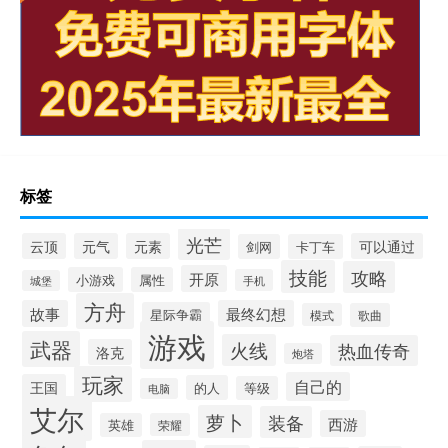
标签
光芒
云顶
元气
元素
可以通过
剑网
卡丁车
技能
攻略
开原
小游戏
属性
手机
城堡
方舟
故事
最终幻想
星际争霸
模式
歌曲
游戏
武器
火线
热血传奇
洛克
炮塔
玩家
自己的
王国
的人
等级
电脑
艾尔
萝卜
装备
西游
英雄
荣耀