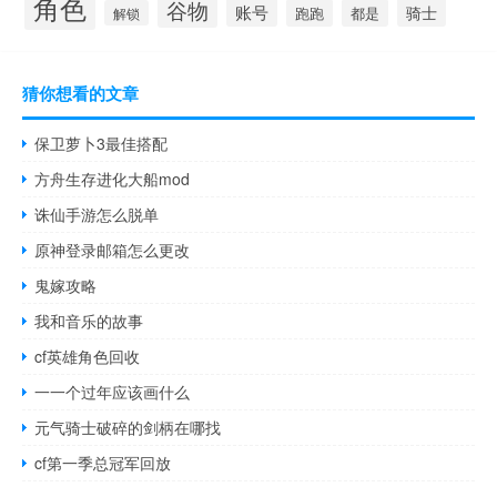
角色
谷物
账号
骑士
跑跑
都是
解锁
猜你想看的文章
保卫萝卜3最佳搭配
方舟生存进化大船mod
诛仙手游怎么脱单
原神登录邮箱怎么更改
鬼嫁攻略
我和音乐的故事
cf英雄角色回收
一一个过年应该画什么
元气骑士破碎的剑柄在哪找
cf第一季总冠军回放