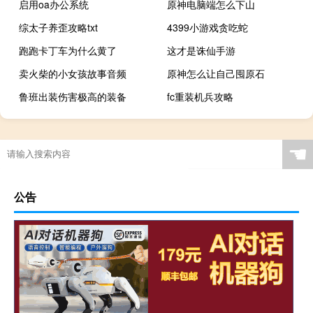
启用oa办公系统
原神电脑端怎么下山
综太子养歪攻略txt
4399小游戏贪吃蛇
跑跑卡丁车为什么黄了
这才是诛仙手游
卖火柴的小女孩故事音频
原神怎么让自己囤原石
鲁班出装伤害极高的装备
fc重装机兵攻略
☚
公告