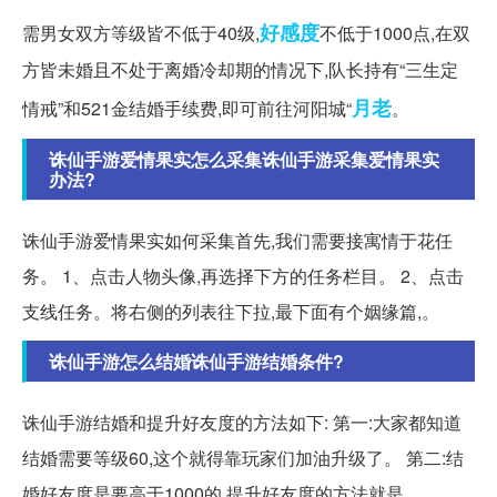
好感度
需男女双方等级皆不低于40级,
不低于1000点,在双
方皆未婚且不处于离婚冷却期的情况下,队长持有“三生定
月老
情戒”和521金结婚手续费,即可前往河阳城“
。
诛仙手游爱情果实怎么采集诛仙手游采集爱情果实
办法?
诛仙手游爱情果实如何采集首先,我们需要接寓情于花任
务。 1、点击人物头像,再选择下方的任务栏目。 2、点击
支线任务。将右侧的列表往下拉,最下面有个姻缘篇,。
诛仙手游怎么结婚诛仙手游结婚条件?
诛仙手游结婚和提升好友度的方法如下: 第一:大家都知道
结婚需要等级60,这个就得靠玩家们加油升级了。 第二:结
婚好友度是要高于1000的,提升好友度的方法就是。