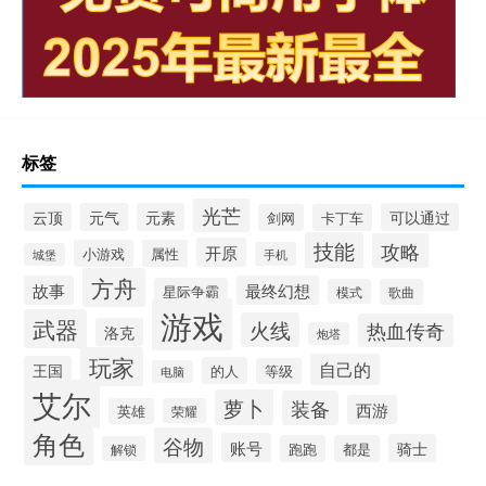
标签
光芒
云顶
元气
元素
可以通过
剑网
卡丁车
技能
攻略
开原
小游戏
属性
手机
城堡
方舟
故事
最终幻想
星际争霸
模式
歌曲
游戏
武器
火线
热血传奇
洛克
炮塔
玩家
自己的
王国
的人
等级
电脑
艾尔
萝卜
装备
西游
英雄
荣耀
角色
谷物
账号
骑士
跑跑
都是
解锁