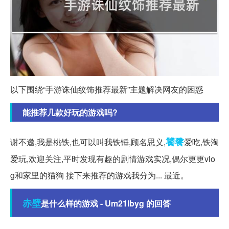
以下围绕“手游诛仙纹饰推荐最新”主题解决网友的困惑
能推荐几款好玩的游戏吗?
饕餮
谢不邀,我是桃铁,也可以叫我铁锤,顾名思义,
爱吃,铁淘
爱玩,欢迎关注,平时发现有趣的剧情游戏实况,偶尔更更vlo
g和家里的猫狗 接下来推荐的游戏我分为... 最近。
赤壁
是什么样的游戏 - Um21Ibyg 的回答