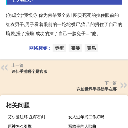
(伪虐文)“我恨你,你为何杀我全族!”图灵死死的拽住眼前的
红衣男子,男子看着眼前的一坨坨横尸,痛苦的捂住了自己的
脑袋,搓了搓脸,成功的抹了自己一脸兔子... ”他。
网络标签：
赤壁
饕餮
黄鸟
上一篇
诛仙手游哪个是官服
下一篇
诛仙世界手游助手在哪
相关问题
艾尔登法环 兹辉石剑
女人过年找工作好吗
原神怎么引燃
写故事的人歌曲