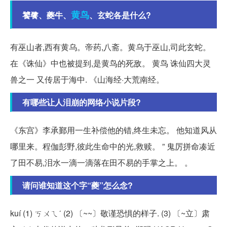
黄鸟
饕餮、夔牛、
、玄蛇各是什么?
有巫山者,西有黄乌。帝药,八斋。黄乌于巫山,司此玄蛇。
在《诛仙》中也被提到,是黄鸟的死敌。 黄鸟 诛仙四大灵
兽之一 又传居于海中. 《山海经·大荒南经。
有哪些让人泪崩的网络小说片段?
《东宫》李承鄞用一生补偿他的错,终生未忘。 他知道风从
哪里来。程伽彭野,彼此生命中的光,救赎。 ” 鬼厉拼命凑近
了田不易,泪水一滴一滴落在田不易的手掌之上。 。
请问谁知道这个字“夔”怎么念?
kuí (1) ㄎㄨㄟˊ (2) 〔~~〕敬谨恐惧的样子. (3) 〔~立〕肃