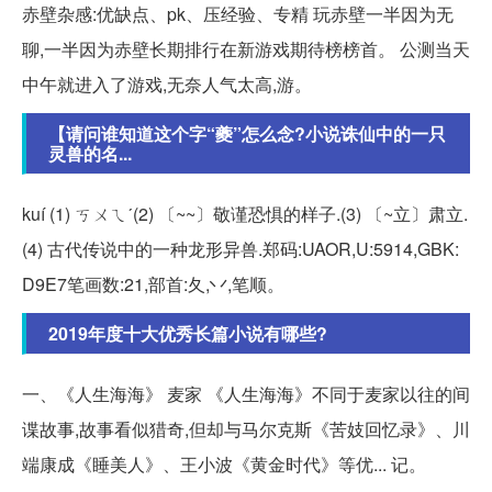
赤壁杂感:优缺点、pk、压经验、专精 玩赤壁一半因为无
聊,一半因为赤壁长期排行在新游戏期待榜榜首。 公测当天
中午就进入了游戏,无奈人气太高,游。
【请问谁知道这个字“夔”怎么念?小说诛仙中的一只
灵兽的名...
kuí (1) ㄎㄨㄟˊ(2) 〔~~〕敬谨恐惧的样子.(3) 〔~立〕肃立.
(4) 古代传说中的一种龙形异兽.郑码:UAOR,U:5914,GBK:
D9E7笔画数:21,部首:夂,丷,笔顺。
2019年度十大优秀长篇小说有哪些?
一、《人生海海》 麦家 《人生海海》不同于麦家以往的间
谍故事,故事看似猎奇,但却与马尔克斯《苦妓回忆录》、川
端康成《睡美人》、王小波《黄金时代》等优... 记。