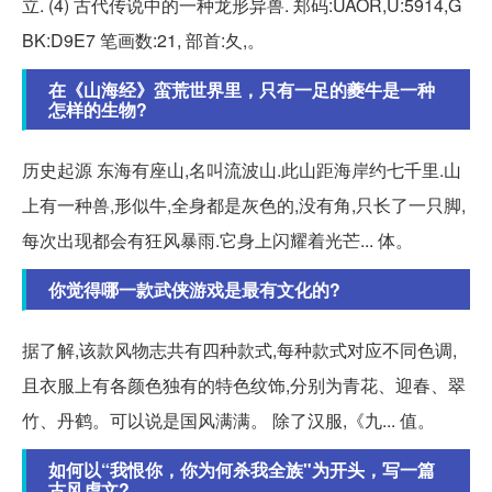
立. (4) 古代传说中的一种龙形异兽. 郑码:UAOR,U:5914,G
BK:D9E7 笔画数:21, 部首:夂,。
在《山海经》蛮荒世界里，只有一足的夔牛是一种
怎样的生物?
历史起源 东海有座山,名叫流波山.此山距海岸约七千里.山
上有一种兽,形似牛,全身都是灰色的,没有角,只长了一只脚,
每次出现都会有狂风暴雨.它身上闪耀着光芒... 体。
你觉得哪一款武侠游戏是最有文化的?
据了解,该款风物志共有四种款式,每种款式对应不同色调,
且衣服上有各颜色独有的特色纹饰,分别为青花、迎春、翠
竹、丹鹤。可以说是国风满满。 除了汉服,《九... 值。
如何以“我恨你，你为何杀我全族"为开头，写一篇
古风虐文?