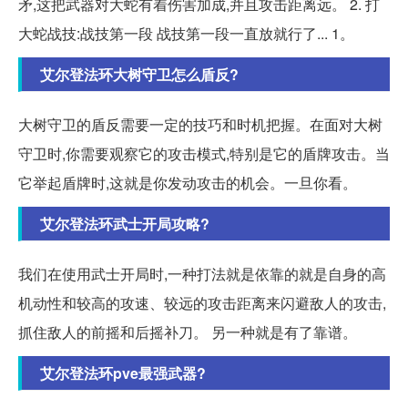
矛,这把武器对大蛇有着伤害加成,并且攻击距离远。 2. 打
大蛇战技:战技第一段 战技第一段一直放就行了... 1。
艾尔登法环大树守卫怎么盾反?
大树守卫的盾反需要一定的技巧和时机把握。在面对大树
守卫时,你需要观察它的攻击模式,特别是它的盾牌攻击。当
它举起盾牌时,这就是你发动攻击的机会。一旦你看。
艾尔登法环武士开局攻略?
我们在使用武士开局时,一种打法就是依靠的就是自身的高
机动性和较高的攻速、较远的攻击距离来闪避敌人的攻击,
抓住敌人的前摇和后摇补刀。 另一种就是有了靠谱。
艾尔登法环pve最强武器?