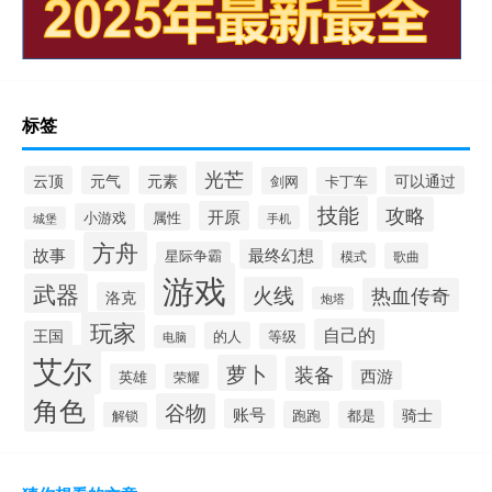
标签
光芒
云顶
元气
元素
可以通过
剑网
卡丁车
技能
攻略
开原
小游戏
属性
手机
城堡
方舟
故事
最终幻想
星际争霸
模式
歌曲
游戏
武器
火线
热血传奇
洛克
炮塔
玩家
自己的
王国
的人
等级
电脑
艾尔
萝卜
装备
西游
英雄
荣耀
角色
谷物
账号
骑士
跑跑
都是
解锁