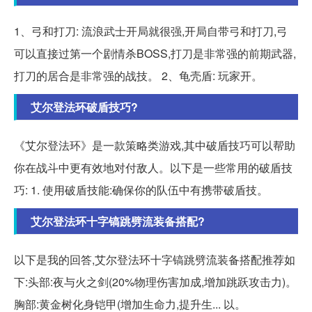
1、弓和打刀: 流浪武士开局就很强,开局自带弓和打刀,弓
可以直接过第一个剧情杀BOSS,打刀是非常强的前期武器,
打刀的居合是非常强的战技。 2、龟壳盾: 玩家开。
艾尔登法环破盾技巧?
《艾尔登法环》是一款策略类游戏,其中破盾技巧可以帮助
你在战斗中更有效地对付敌人。以下是一些常用的破盾技
巧: 1. 使用破盾技能:确保你的队伍中有携带破盾技。
艾尔登法环十字镐跳劈流装备搭配?
以下是我的回答,艾尔登法环十字镐跳劈流装备搭配推荐如
下:头部:夜与火之剑(20%物理伤害加成,增加跳跃攻击力)。
胸部:黄金树化身铠甲(增加生命力,提升生... 以。