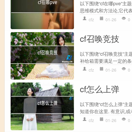
以下围绕“cf在哪pve”主
思维模式和方法论,它代表
cfz
01-26
0
cf召唤竞技
以下围绕“cf召唤竞技”
补给箱需要满足一定的条件
cfz
01-26
0
cf怎么上弹
以下围绕“cf怎么上弹”主
知道你在这里. 有意识,或者
cfz
01-26
0