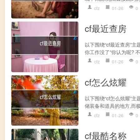
cfz
01-26
0
cf最近查房
以下围绕“cf最近查房”
你工作没了”你认为呢? 不
cfz
01-26
0
cf怎么炫耀
以下围绕“cf怎么炫耀”主
储装备和道具的地方,而极
cfz
01-26
0
cf最酷名称