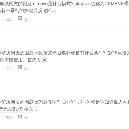
题解决网友的困惑 cfmpve是什么模式? cfmpve(也称为CFMPVE
着一系列的关键词,分别代...
528
cf
主题解决网友的困惑 cf竞技荣光召唤补给箱有什么条件? 在CF竞技
才能使用。首先,玩家...
710
cf
题解决网友的困惑 cf闪身教学? 1.对枪时. 对枪,就是你知道敌人
无意识.(对枪意...
585
cf