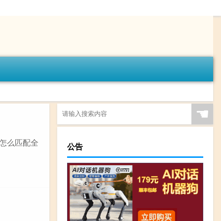
☚
厅怎么匹配全
公告