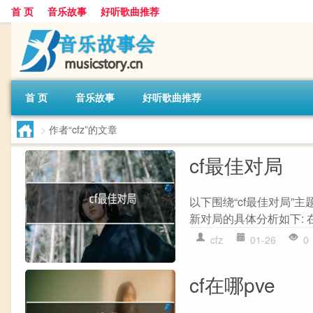
首 页
音乐故事
好听歌曲推荐
首 页
音乐故事
好听歌曲推荐
>
作者“cfz”的文章
cf最佳对局
以下围绕“cf最佳对局”
新对局的具体分析如下: 在
cfz
01-26
0
cf在哪pve