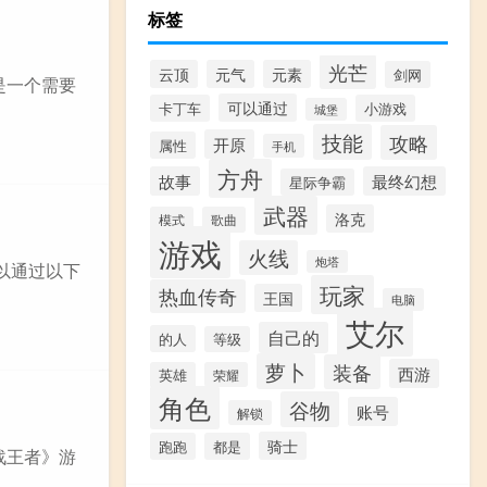
标签
光芒
云顶
元气
元素
剑网
人是一个需要
可以通过
卡丁车
小游戏
城堡
技能
攻略
开原
属性
手机
方舟
故事
最终幻想
星际争霸
武器
洛克
模式
歌曲
游戏
火线
炮塔
可以通过以下
玩家
热血传奇
王国
电脑
艾尔
自己的
的人
等级
萝卜
装备
西游
英雄
荣耀
角色
谷物
账号
解锁
骑士
跑跑
都是
枪战王者》游