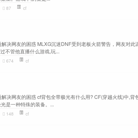
87
cf
主题解决网友的困惑 MLXG沉迷DNF受到老板火箭警告，网友对此
过不管他直播什么游戏,玩...
674
cf
题解决网友的困惑 cf背包全带极光有什么用? CF(穿越火线)中,
光是一种特殊的装备。...
148
cf