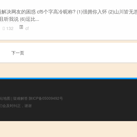
解决网友的困惑 cf5个字高冷昵称? (1)强拥你入怀 (2)山川皆无恙
且听我说 (6)逗比...
132
cf
下一页
站地图
|
疑难解答
陕ICP备05009492号
，我们会及时纠正，谢谢