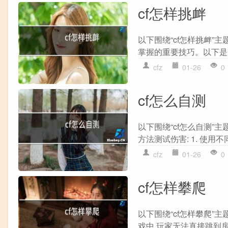
cf怎样挑衅
以下围绕“cf怎样挑衅”
掌握的重要技巧。以下是一
cfz
01-26
0
cf怎么自测
以下围绕“cf怎么自测”主
方法测试伤害: 1. 使用不
cfz
01-26
0
cf怎样攀爬
以下围绕“cf怎样攀爬”
戏中,玩家无法直接跳到房梁