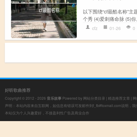
以下围绕“cf最酷名称”主题
个秀 (4)爱刺痛命脉 (5)你
cfz
01-26
0
好听歌曲推荐
Copyright © 2012 - 2026
音乐故事
Powered by
网站分类目录
|
精选推荐文章
|
网
声明：本站内容来自互联网，如信息有错误可发邮件到f_fb#foxmail.com说明
本站仅为个人兴趣爱好，不接盈利性广告及商业合作