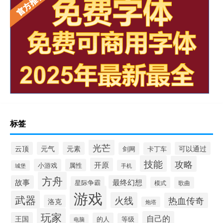
标签
光芒
云顶
元气
元素
可以通过
剑网
卡丁车
技能
攻略
开原
小游戏
属性
手机
城堡
方舟
故事
最终幻想
星际争霸
模式
歌曲
游戏
武器
火线
热血传奇
洛克
炮塔
玩家
自己的
王国
的人
等级
电脑