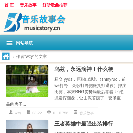
首 页
音乐故事
好听歌曲推荐
网站导航
>
作者“wzy”的文章
乌兹，永远滴神！什么梗
释义 yyds，原指山泥若（shinyruo，前
we打野，死歌打野把微笑打退役）押注
比赛，本来RNG劣势局最后靠着Uzi绝
境发挥翻盘，让山泥若赚了一套汤臣一
品的房子...
wzy
08-22
0
756
音乐故事
王者英雄中最强出装排行