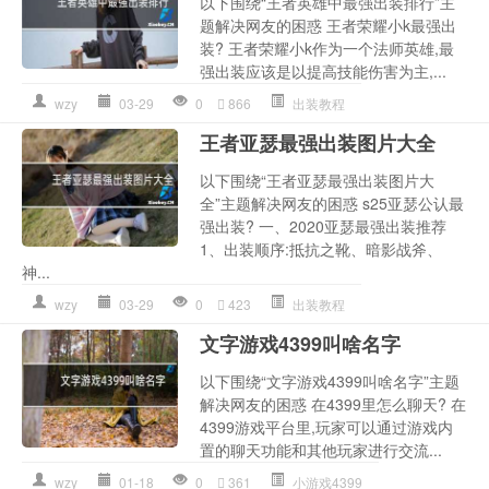
以下围绕“王者英雄中最强出装排行”主
题解决网友的困惑 王者荣耀小k最强出
装? 王者荣耀小k作为一个法师英雄,最
强出装应该是以提高技能伤害为主,...
wzy
03-29
0
866
出装教程
王者亚瑟最强出装图片大全
以下围绕“王者亚瑟最强出装图片大
全”主题解决网友的困惑 s25亚瑟公认最
强出装? 一、2020亚瑟最强出装推荐
1、出装顺序:抵抗之靴、暗影战斧、
神...
wzy
03-29
0
423
出装教程
文字游戏4399叫啥名字
以下围绕“文字游戏4399叫啥名字”主题
解决网友的困惑 在4399里怎么聊天? 在
4399游戏平台里,玩家可以通过游戏内
置的聊天功能和其他玩家进行交流...
wzy
01-18
0
361
小游戏4399