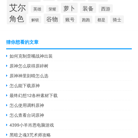
艾尔
萝卜
装备
西游
英雄
荣耀
角色
谷物
账号
骑士
跑跑
都是
解锁
猜你想看的文章
如何克制歪嘴战神出装
原神怎么获得原碎树
原神神里刻晴怎么选
怎么能下载原神
最终幻想12各种素材下载
怎么使用调料原神
怎么查看台词原神
4399小羊肖恩电脑游戏
黑暗之魂3咒术师攻略