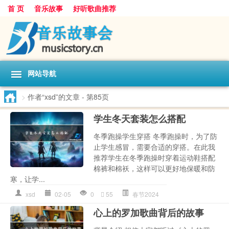
首 页
音乐故事
好听歌曲推荐
网站导航
>
作者“xsd”的文章
- 第85页
学生冬天套装怎么搭配
冬季跑操学生穿搭 冬季跑操时，为了防
止学生感冒，需要合适的穿搭。在此我
推荐学生在冬季跑操时穿着运动鞋搭配
棉裤和棉袄，这样可以更好地保暖和防
寒，让学...
xsd
02-05
0
55
春节2024
心上的罗加歌曲背后的故事