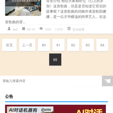
背景介绍 相信大家都听过《心上的罗
加》这首歌曲，但是是否知道它背后的
故事呢？这首歌曲的词曲作者是欧阳娜
娜，是一位才华横溢的跨界艺人。在这
首歌曲的背...
xsd
03-10
1001
370
音乐故事
首页
上一页
80
81
82
83
84
85
☚
公告