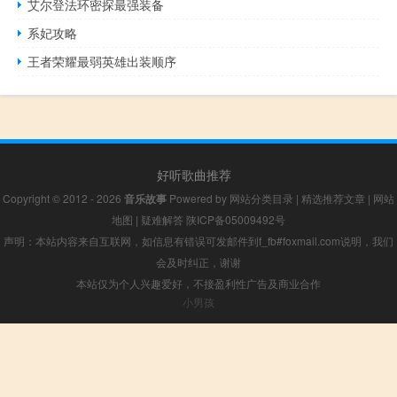
艾尔登法环密探最强装备
系妃攻略
王者荣耀最弱英雄出装顺序
好听歌曲推荐
Copyright © 2012 - 2026
音乐故事
Powered by
网站分类目录
|
精选推荐文章
|
网站
地图
|
疑难解答
陕ICP备05009492号
声明：本站内容来自互联网，如信息有错误可发邮件到f_fb#foxmail.com说明，我们
会及时纠正，谢谢
本站仅为个人兴趣爱好，不接盈利性广告及商业合作
小男孩