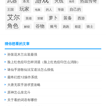
武器
火线
热血传奇
洛克
炮塔
玩家
自己的
王国
的人
等级
电脑
艾尔
萝卜
装备
西游
英雄
荣耀
角色
谷物
账号
骑士
跑跑
都是
解锁
猜你想看的文章
孙策花木兰出装最强
脸上红色痘印怎样消退（脸上红色痘印怎么消除）
诛仙手游散仙法宝道法怎么很低
最终幻想12操作系统
大唐无双手游求贤攻略
原神怎么坐北斗
关于看的词语有哪些