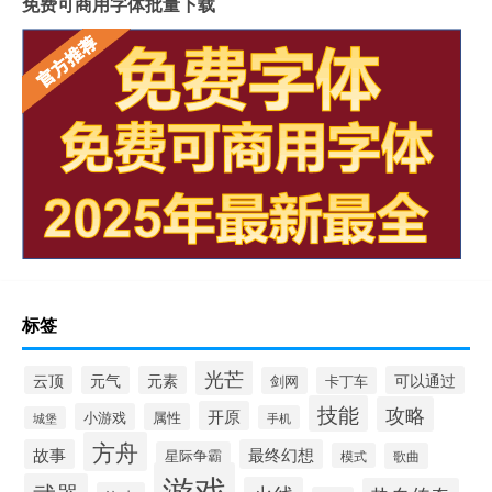
免费可商用字体批量下载
标签
光芒
云顶
元气
元素
可以通过
剑网
卡丁车
技能
攻略
开原
小游戏
属性
手机
城堡
方舟
故事
最终幻想
星际争霸
模式
歌曲
游戏