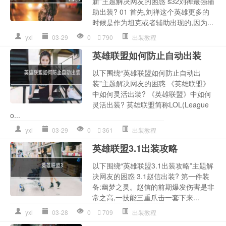
新”主题解决网友的困惑 s32刘禅最强辅
助出装? 01 首先,刘禅这个英雄更多的
时候是作为坦克或者辅助出现的,因为...
yxl
03-29
0
790
出装教程
英雄联盟如何防止自动出装
以下围绕“英雄联盟如何防止自动出
装”主题解决网友的困惑 《英雄联盟》
中如何灵活出装? 《英雄联盟》中如何
灵活出装? 英雄联盟简称LOL(League
o...
yxl
03-29
0
361
出装教程
英雄联盟3.1出装攻略
以下围绕“英雄联盟3.1出装攻略”主题解
决网友的困惑 3.1赵信出装? 第一件装
备:幽梦之灵。赵信的前期爆发伤害是非
常之高,一技能三重爪击一套下来...
yxl
03-28
0
709
出装教程