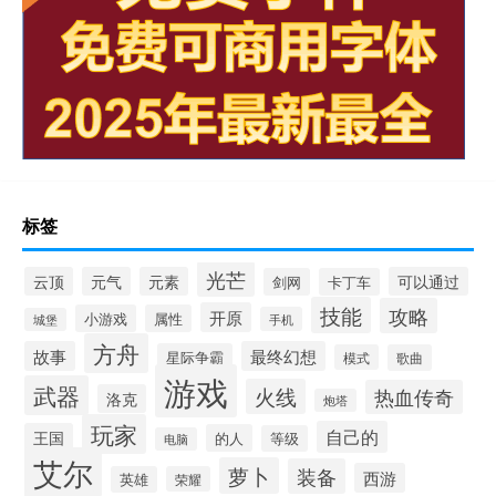
标签
光芒
云顶
元气
元素
可以通过
剑网
卡丁车
技能
攻略
开原
小游戏
属性
手机
城堡
方舟
故事
最终幻想
星际争霸
模式
歌曲
游戏
武器
火线
热血传奇
洛克
炮塔
玩家
自己的
王国
的人
等级
电脑
艾尔
萝卜
装备
西游
英雄
荣耀