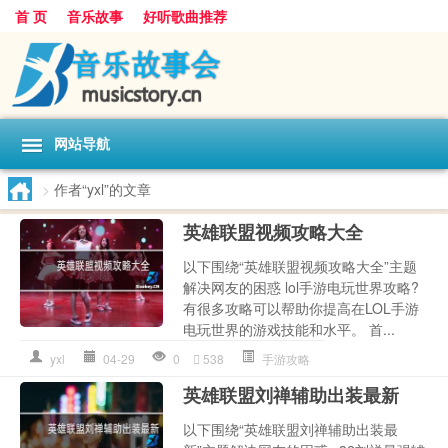
首 页
音乐故事
好听歌曲推荐
网站导航
>
作者“yxl”的文章
英雄联盟视频攻略大全
以下围绕“英雄联盟视频攻略大全”主题
解决网友的困惑 lol手游电玩世界攻略?
有很多攻略可以帮助你提高在LOL手游
电玩世界的游戏技能和水平。 首...
yxl
04-29
0
538
手游攻略
英雄联盟刘禅辅助出装最新
以下围绕“英雄联盟刘禅辅助出装最