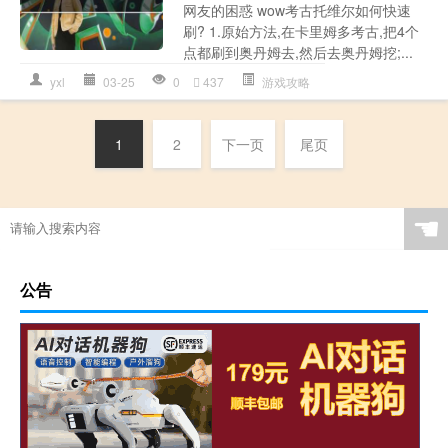
网友的困惑 wow考古托维尔如何快速
刷? 1.原始方法,在卡里姆多考古,把4个
点都刷到奥丹姆去,然后去奥丹姆挖;...
yxl
03-25
0
437
游戏攻略
1
2
下一页
尾页
☚
公告