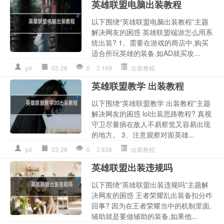
英雄联盟电脑出装教程
以下围绕“英雄联盟电脑出装教程”主题
解决网友的困惑 英雄联盟端游怎么用系
统出装? 1、需要在游戏的商店中,购买
适合所玩英雄的装备,如AD就买攻...
yxl
03-28
0
169
出装教程
英雄联盟教学 出装教程
以下围绕“英雄联盟教学 出装教程”主题
解决网友的困惑 lol出装思路教程? 真视
守卫尽量插在敌人不易察觉又容易出现
的地方。 3、注意观察对面英雄...
yxl
03-28
0
638
出装教程
英雄联盟出装违规吗
以下围绕“英雄联盟出装违规吗”主题解
决网友的困惑 王者荣耀乱出装备扣分咋
回事? 因为在王者荣耀当中的机制里面,
辅助就是要做辅助的装备,如果他...