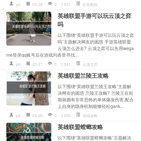
yxl
03-28
0
551
出装教程
英雄联盟手游可以玩云顶之弈
吗
以下围绕“英雄联盟手游可以玩云顶之弈
吗”主题解决网友的困惑 手游英雄联盟
云顶怎么进去? 云顶之弈可以先用wega
me登录qq账号后在游戏列表里寻找...
yxl
03-27
0
541
云顶之弈
英雄联盟兰陵王攻略
以下围绕“英雄联盟兰陵王攻略”主题解
决网友的困惑 兰陵王攻略? 兰陵王在前
期就拥有非常恐怖的单体爆发伤害,配合
上自身的隐身机制能够轻松gank...
yxl
03-26
0
255
游戏攻略
英雄联盟螳螂攻略
以下围绕“英雄联盟螳螂攻略”主题解决