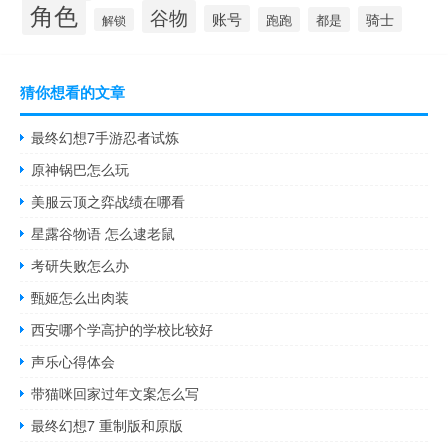
角色
谷物
账号
骑士
跑跑
都是
解锁
猜你想看的文章
最终幻想7手游忍者试炼
原神锅巴怎么玩
美服云顶之弈战绩在哪看
星露谷物语 怎么逮老鼠
考研失败怎么办
甄姬怎么出肉装
西安哪个学高护的学校比较好
声乐心得体会
带猫咪回家过年文案怎么写
最终幻想7 重制版和原版