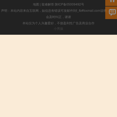
地图
|
疑难解答
陕ICP备05009492号
声明：本站内容来自互联网，如信息有错误可发邮件到f_fb#foxmail.com说明，我们
会及时纠正，谢谢
本站仅为个人兴趣爱好，不接盈利性广告及商业合作
小男孩