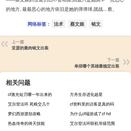
的地方, 最最恶心的地方依旧是她的弹弹球,团战... 蔡。
网络标签：
法术
蔡文姬
铭文
上一篇
亚瑟的最肉铭文出装
下一篇
单排哪个英雄最稳定出装
相关问题
cf激光短刃哪一年出来的
方舟生存进化超星
艾尔登法环 死根交几个
cf资料里的访客是真的吗
梦幻西游渡劫攻略
为什么cf端游成了cf hd
热血传奇的倚天技能
艾尔登法环联机等级范围