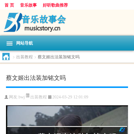
首 页
音乐故事
好听歌曲推荐
网站导航
>
出装教程
>
蔡文姬出法装加铭文吗
蔡文姬出法装加铭文吗
出装教程
网友:
bwj
2024-03-29 12:01:09