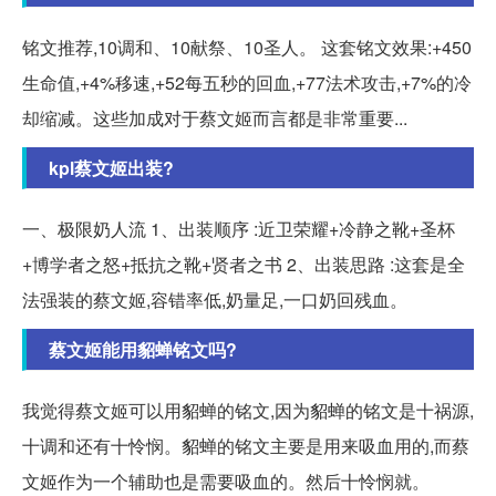
铭文推荐,10调和、10献祭、10圣人。 这套铭文效果:+450
生命值,+4%移速,+52每五秒的回血,+77法术攻击,+7%的冷
却缩减。这些加成对于蔡文姬而言都是非常重要...
kpl蔡文姬出装?
一、极限奶人流 1、出装顺序 :近卫荣耀+冷静之靴+圣杯
+博学者之怒+抵抗之靴+贤者之书 2、出装思路 :这套是全
法强装的蔡文姬,容错率低,奶量足,一口奶回残血。
蔡文姬能用貂蝉铭文吗?
我觉得蔡文姬可以用貂蝉的铭文,因为貂蝉的铭文是十祸源,
十调和还有十怜悯。貂蝉的铭文主要是用来吸血用的,而蔡
文姬作为一个辅助也是需要吸血的。然后十怜悯就。