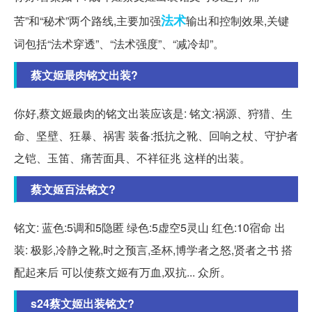
法术
苦”和“秘术”两个路线,主要加强
输出和控制效果,关键
词包括“法术穿透”、“法术强度”、“减冷却”。
蔡文姬最肉铭文出装?
你好,蔡文姬最肉的铭文出装应该是: 铭文:祸源、狩猎、生
命、坚壁、狂暴、祸害 装备:抵抗之靴、回响之杖、守护者
之铠、玉笛、痛苦面具、不祥征兆 这样的出装。
蔡文姬百法铭文?
铭文: 蓝色:5调和5隐匿 绿色:5虚空5灵山 红色:10宿命 出
装: 极影,冷静之靴,时之预言,圣杯,博学者之怒,贤者之书 搭
配起来后 可以使蔡文姬有万血,双抗... 众所。
s24蔡文姬出装铭文?