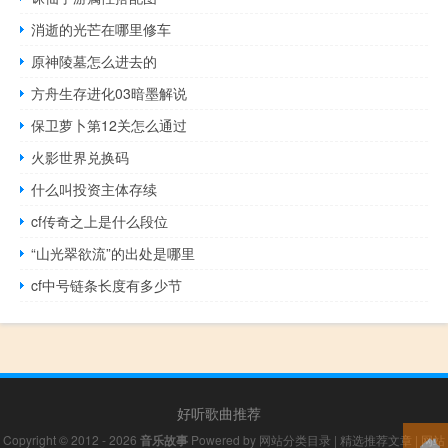
消逝的光芒在哪里修车
原神陵墓怎么进去的
方舟生存进化03暗墨解说
保卫萝卜第12关怎么通过
火影世界兑换码
什么叫投资主体存续
cf传奇之上是什么段位
“山光翠欲流”的出处是哪里
cf中号链条长度有多少节
好听歌曲推荐
Copyright © 2012 - 2026
音乐故事
Powered by
网站分类目录
|
精选推荐文章
|
网站