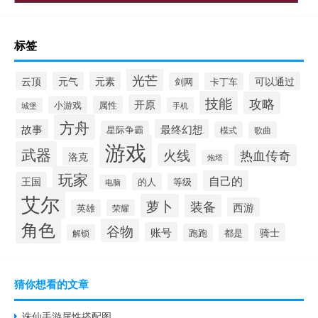
标签
光芒
云顶
元气
元素
可以通过
剑网
卡丁车
技能
攻略
开原
小游戏
属性
手机
城堡
方舟
故事
最终幻想
星际争霸
模式
歌曲
游戏
武器
火线
热血传奇
洛克
炮塔
玩家
自己的
王国
的人
等级
电脑
艾尔
萝卜
装备
西游
英雄
荣耀
角色
谷物
账号
骑士
跑跑
都是
解锁
猜你想看的文章
诛仙手游属性搭配图