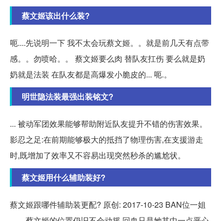
蔡文姬该出什么装?
呃....先说明一下 我不太会玩蔡文姬。。就是前几天有点带
感。。勿喷哈。。 蔡文姬要么肉 替队友扛伤 要么就是奶
奶就是法装 在队友都是高爆发小脆皮的... 呃.。
明世隐法装最强出装铭文?
... 被动军团效果能够帮助附近队友提升不错的伤害效果。
影忍之足:在前期能够极大的抵挡了物理伤害,在支援游走
时,既增加了效率又不容易出现突然秒杀的尴尬状。
蔡文姬用什么辅助装好?
蔡文姬跟哪件辅助装更配? 原创: 2017-10-23 BAN位一姐
——蔡文姬的位置仍旧不会动摇,回血只是她其中一点恶心