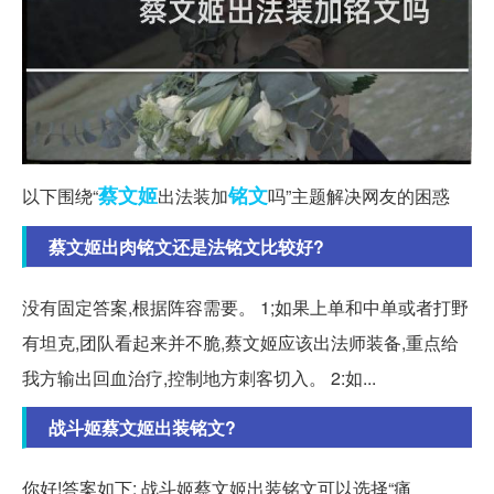
蔡文姬
铭文
以下围绕“
出法装加
吗”主题解决网友的困惑
蔡文姬出肉铭文还是法铭文比较好?
没有固定答案,根据阵容需要。 1;如果上单和中单或者打野
有坦克,团队看起来并不脆,蔡文姬应该出法师装备,重点给
我方输出回血治疗,控制地方刺客切入。 2:如...
战斗姬蔡文姬出装铭文?
你好!答案如下: 战斗姬蔡文姬出装铭文可以选择“痛