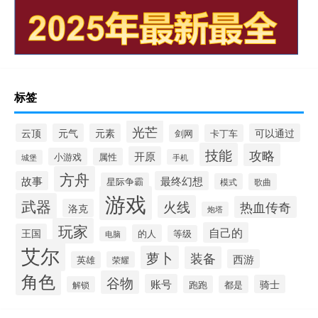
标签
光芒
云顶
元气
元素
可以通过
剑网
卡丁车
技能
攻略
开原
小游戏
属性
手机
城堡
方舟
故事
最终幻想
星际争霸
模式
歌曲
游戏
武器
火线
热血传奇
洛克
炮塔
玩家
自己的
王国
的人
等级
电脑
艾尔
萝卜
装备
西游
英雄
荣耀
角色
谷物
账号
骑士
跑跑
都是
解锁