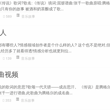
《传说》歌词?歌名:《传说》填词:屈塬谱曲:张千一歌曲原唱:腾
只有你的故事 被酒和奶茶酿成了歌...
589
音乐故事
的人
都有哪些人?情感领域创作者是个什么样的人? 这个也不是绝对,
经历多了就看得透!情感分析也就更到位...
139
音乐故事
曲视频
传说的歌词的意思?歌颂一代天骄——成吉思汗。 《传说》是腾格
张千一进行谱曲,此歌曲为腾格尔的成名曲...
353
音乐故事