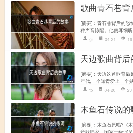
歌曲青石巷背
[摘要]：青石巷背后的恐
种声音惊醒。他侧耳细听,
gr
04-21
16
天边歌曲背后
[摘要]：天边这首歌背
年代,一个知青爱上一个姑
tb
04-20
23
木鱼石传说的
[摘要]：木鱼石原唱?《木
音歌唱家、国家一级演员,