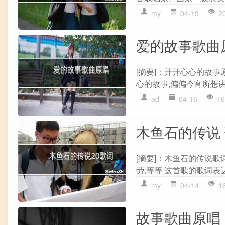
my
04-19
2
爱的故事歌曲
[摘要]：开开心心的故事
心的故事,偏偏今宵所想讲
ad
04-16
16
木鱼石的传说
[摘要]：木鱼石的传说
劳,等等 这首歌的歌词表达
my
04-14
1
故事歌曲原唱