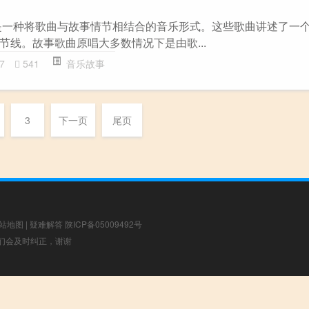
是一种将歌曲与故事情节相结合的音乐形式。这些歌曲讲述了一
节线。故事歌曲原唱大多数情况下是由歌...
7
541
音乐故事
3
下一页
尾页
站地图
|
疑难解答
陕ICP备05009492号
，我们会及时纠正，谢谢