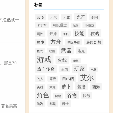
标签
光芒
云顶
元气
元素
剑网
下,忽然被一
可以通过
卡丁车
小游戏
城堡
技能
攻略
开原
属性
手机
方舟
故事
最终幻想
星际争霸
武器
洛克
模式
歌曲
游戏
火线
炮塔
。那是70
玩家
热血传奇
王国
电脑
艾尔
自己的
的人
等级
萝卜
装备
西游
英雄
荣耀
角色
谷物
账号
解锁
骑士
跑跑
都是
京。著名男高