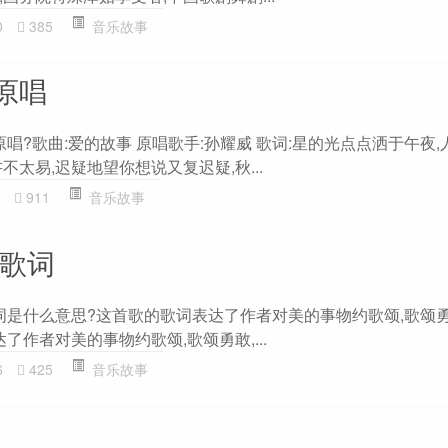
0
385
音乐故事
原唱
原唱?歌曲:爱的故事 原唱歌手:孙耀威 歌词:星的光点点洒于午夜
不太易,迟疑地望你想说又复迟疑,秋...
911
音乐故事
 歌词
歌词是什么意思?这首歌的歌词表达了作者对美的事物约歌颂,歌颂勇
了作者对美的事物约歌颂,歌颂勇敢,...
6
425
音乐故事