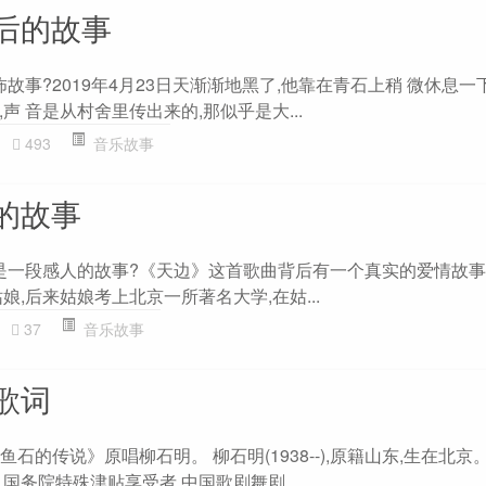
后的故事
怖故事?2019年4月23日天渐渐地黑了,他靠在青石上稍 微休息一
声 音是从村舍里传出来的,那似乎是大...
493
音乐故事
的故事
后是一段感人的故事?《天边》这首歌曲背后有一个真实的爱情故事
娘,后来姑娘考上北京一所著名大学,在姑...
37
音乐故事
歌词
鱼石的传说》原唱柳石明。 柳石明(1938--),原籍山东,生在北
国务院特殊津贴享受者,中国歌剧舞剧...