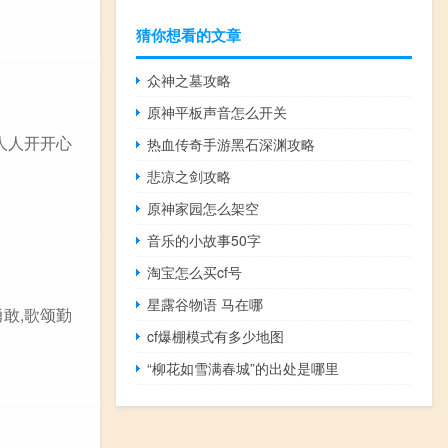
猜你想看的文章
众神之墓攻略
原神平板声音怎么开关
,人人开开心
热血传奇手游黑石深渊攻略
悲凉之剑攻略
原神家园怎么架空
音乐的小故事50字
淘宝怎么买cf号
星露谷物语 马在哪
敢,歌颂勤
cf爆棚模式有多少地图
“柳花如雪满春城”的出处是哪里