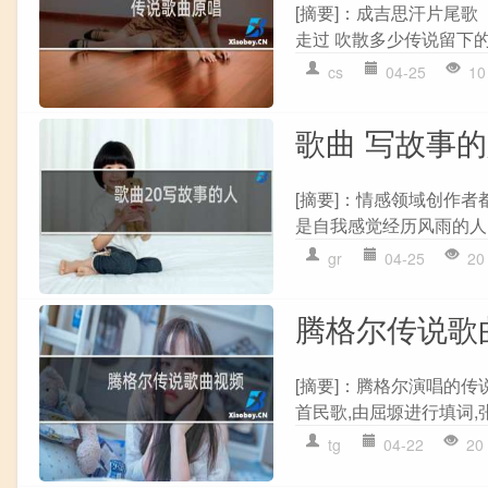
[摘要]：成吉思汗片尾歌
走过 吹散多少传说留下的
cs
04-25
10
歌曲 写故事
[摘要]：情感领域创作者
是自我感觉经历风雨的人,
gr
04-25
20
腾格尔传说歌
[摘要]：腾格尔演唱的
首民歌,由屈塬进行填词,
tg
04-22
20